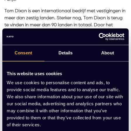
Tom Dixon is een internationaal bedrijf met vestigingen in
meer dan zestig landen. Sterker nog, Tom Dixon is terug
te vinden in meer dan 90 landen in totaal. Door het
diverse aanbod in producten zul je altijd wel iets
fascinerends vinden tussen de vele collecties. Door
specialisaties in zowel meubels en accessoires als in
Consent
Details
About
verlichting kun je Tom Dixon vinden in allerlei
wereldsteden. Denk bijvoorbeeld aan London en Milaan,
maar ook Hong Kong, New York, en Tokio.
This website uses cookies
Het luxe designlabel Tom Dixon houdt zich ook erg
We use cookies to personalise content and ads, to
bewust bezig met het gebruik van de juiste materialen.
provide social media features and to analyse our traffic.
Koper heeft bijvoorbeeld een erg lange en rijke
We also share information about your use of our site with
geschiedenis en heeft veel betekend voor de mens. Dit
our social media, advertising and analytics partners who
heeft ertoe geleid dat Tom Dixon veel van zijn verlichting
may combine it with other information that you’ve
en accessoires ontwerpt met koper. Daarnaast wordt
provided to them or that they’ve collected from your use
roestvrij staal ook erg veel gebruikt omdat het sterke en
of their services.
duurzame producten creëert die lang mee gaan. Tot slot