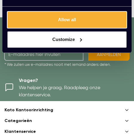
speelt steen ook een belangrijke rol in Tom Dixon designs.
Allow all
dat. werkt. lekker.
Mis geen enkele aanbieding of actie.
Customize
Meld je aan voor onze nieuwsbrief!
AANMELDEN
* We zullen uw e-mailadres nooit met iemand anders delen.
Vragen?
We helpen je graag. Raadpleeg onze
klantenservice.
Kato Kantoorinrichting
Categorieën
Klantenservice