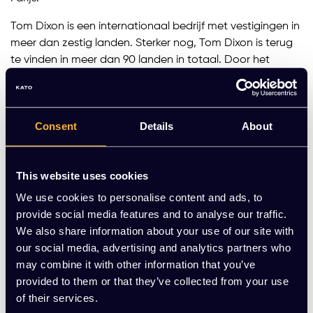
Tom Dixon is een internationaal bedrijf met vestigingen in
meer dan zestig landen. Sterker nog, Tom Dixon is terug
te vinden in meer dan 90 landen in totaal. Door het
diverse aanbod in producten zul je altijd wel iets
fascinerends vinden tussen de vele collecties. Door
specialisaties in zowel meubels en accessoires als in
Consent
Details
About
verlichting kun je Tom Dixon vinden in allerlei
wereldsteden. Denk bijvoorbeeld aan London en Milaan,
maar ook Hong Kong, New York, en Tokio.
This website uses cookies
Het luxe designlabel Tom Dixon houdt zich ook erg
We use cookies to personalise content and ads, to
bewust bezig met het gebruik van de juiste materialen.
provide social media features and to analyse our traffic.
Koper heeft bijvoorbeeld een erg lange en rijke
We also share information about your use of our site with
geschiedenis en heeft veel betekend voor de mens. Dit
our social media, advertising and analytics partners who
heeft ertoe geleid dat Tom Dixon veel van zijn verlichting
may combine it with other information that you’ve
en accessoires ontwerpt met koper. Daarnaast wordt
provided to them or that they’ve collected from your use
roestvrij staal ook erg veel gebruikt omdat het sterke en
of their services.
duurzame producten creëert die lang mee gaan. Tot slot