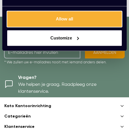
speelt steen ook een belangrijke rol in Tom Dixon designs.
Allow all
dat. werkt. lekker.
Mis geen enkele aanbieding of actie.
Customize
Meld je aan voor onze nieuwsbrief!
AANMELDEN
* We zullen uw e-mailadres nooit met iemand anders delen.
Vragen?
We helpen je graag. Raadpleeg onze
klantenservice.
Kato Kantoorinrichting
Categorieën
Klantenservice