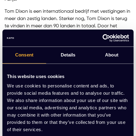
Tom Dixon is een internationaal bedrijf met vestigingen in
meer dan zestig landen. Sterker nog, Tom Dixon is terug
te vinden in meer dan 90 landen in totaal. Door het
diverse aanbod in producten zul je altijd wel iets
fascinerends vinden tussen de vele collecties. Door
specialisaties in zowel meubels en accessoires als in
Consent
Details
About
verlichting kun je Tom Dixon vinden in allerlei
wereldsteden. Denk bijvoorbeeld aan London en Milaan,
maar ook Hong Kong, New York, en Tokio.
This website uses cookies
Het luxe designlabel Tom Dixon houdt zich ook erg
We use cookies to personalise content and ads, to
bewust bezig met het gebruik van de juiste materialen.
provide social media features and to analyse our traffic.
Koper heeft bijvoorbeeld een erg lange en rijke
We also share information about your use of our site with
geschiedenis en heeft veel betekend voor de mens. Dit
our social media, advertising and analytics partners who
heeft ertoe geleid dat Tom Dixon veel van zijn verlichting
may combine it with other information that you’ve
en accessoires ontwerpt met koper. Daarnaast wordt
provided to them or that they’ve collected from your use
roestvrij staal ook erg veel gebruikt omdat het sterke en
of their services.
duurzame producten creëert die lang mee gaan. Tot slot