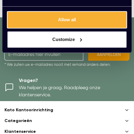
speelt steen ook een belangrijke rol in Tom Dixon designs.
Allow all
dat. werkt. lekker.
Mis geen enkele aanbieding of actie.
Customize
Meld je aan voor onze nieuwsbrief!
AANMELDEN
* We zullen uw e-mailadres nooit met iemand anders delen.
Vragen?
We helpen je graag. Raadpleeg onze
klantenservice.
Kato Kantoorinrichting
Categorieën
Klantenservice