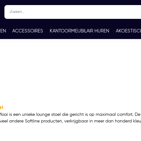
TEN
ACCESSOIRES
KANTOORMEUBILAIR HUREN
AKOESTISC
REN
CONTACT
el
Moai is een unieke lounge stoel die gericht is op maximaal comfort. De
s veel andere Softline producten, verkrijgbaar in meer dan honderd kle