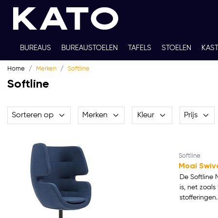
BUREAUS
BUREAUSTOELEN
TAFELS
STOELEN
KAS
Home
Merken
Softline
TWEEDEHANDS
THUISWERKPLEKKEN
WERKBLADKLEU
Softline
Sorteren op
Merken
Kleur
Prijs
Softline
Moai Swiv
De Softline 
is, net zoal
stofferingen.