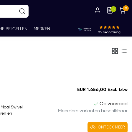
0
0
HE BELCELLEN
MERKEN
9.5
beoordeling
EUR 1.656,00 Excl. btw
Op voorraad
 Moai Swivel
Meerdere varianten beschikbaar
uren en
ONTDEK MEER