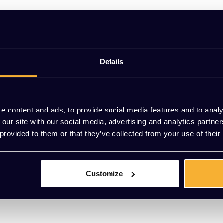
ge stoel
Cord lounge stoel is net zo stijlvol en uniek als de Softline Cord sofa. B
Details
 zijn verkrijgbaar in meer dan 300 verschillende kleuren en stofferingen
e content and ads, to provide social media features and to analy
 our site with our social media, advertising and analytics partn
 provided to them or that they’ve collected from your use of their
 Cord sofa is een multifunctionele bank die zowel als bank en tweepe
Customize
Daarnaast is de sofa ook nog eens verkrijgbaar in meer dan 300 versc
tofferingen.