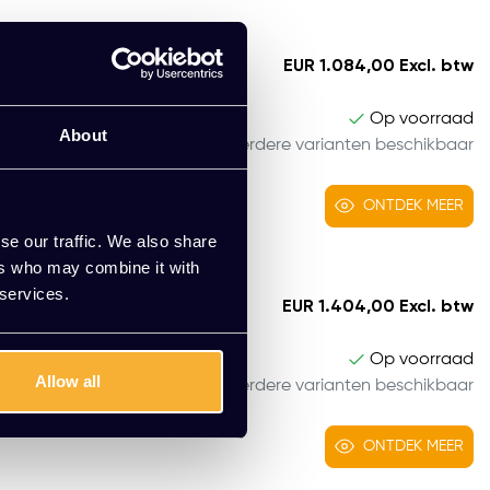
EUR 1.084,00 Excl. btw
Op voorraad
eide
About
Meerdere varianten beschikbaar
.
ONTDEK MEER
se our traffic. We also share
ers who may combine it with
 services.
EUR 1.404,00 Excl. btw
Op voorraad
rsoonsbed
Allow all
Meerdere varianten beschikbaar
hillende
ONTDEK MEER