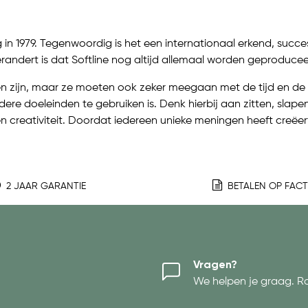
ng in 1979. Tegenwoordig is het een internationaal erkend, suc
 verandert is dat Softline nog altijd allemaal worden geproduce
zijn, maar ze moeten ook zeker meegaan met de tijd en de were
e doeleinden te gebruiken is. Denk hierbij aan zitten, slapen
n creativiteit. Doordat iedereen unieke meningen heeft creëert 
2 JAAR GARANTIE
BETALEN OP FAC
Vragen?
We helpen je graag. R