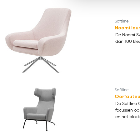
Softline
Noomi lou
De Noomi Swiv
dan 100 kleu
Softline
Oorfauteu
De Softline 
focussen op 
en het blokk