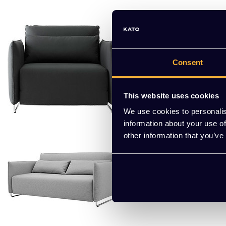
Softline
Cord loun
De Softline 
Consent
uitvoeringen
This website uses cookies
We use cookies to personalis
information about your use of
other information that you’ve
Softline
Cord sofa
De Softline
kan dienen. 
kleuren en s