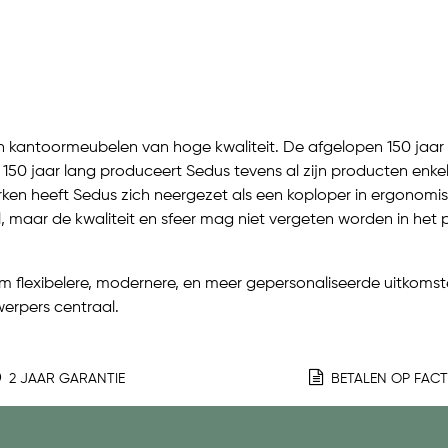
an kantoormeubelen van hoge kwaliteit. De afgelopen 150 jaar
150 jaar lang produceert Sedus tevens al zijn producten enkel
rken heeft Sedus zich neergezet als een koploper in ergono
l, maar de kwaliteit en sfeer mag niet vergeten worden in het 
om flexibelere, modernere, en meer gepersonaliseerde uitkoms
erpers centraal.
2 JAAR GARANTIE
BETALEN OP FAC