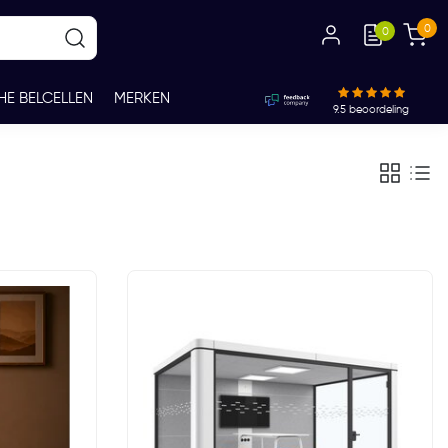
0
0
HE BELCELLEN
MERKEN
9.5
beoordeling