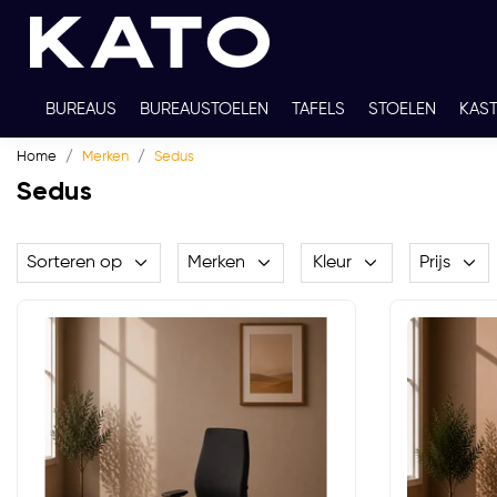
BUREAUS
BUREAUSTOELEN
TAFELS
STOELEN
KAS
Home
Merken
Sedus
TWEEDEHANDS
THUISWERKPLEKKEN
WERKBLADKLEU
Sedus
Sorteren op
Merken
Kleur
Prijs