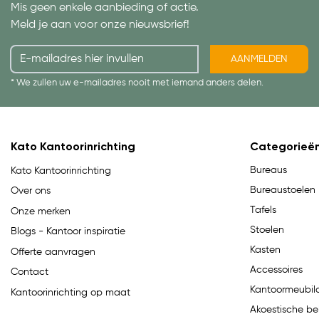
Mis geen enkele aanbieding of actie.
Meld je aan voor onze nieuwsbrief!
AANMELDEN
* We zullen uw e-mailadres nooit met iemand anders delen.
Kato Kantoorinrichting
Categorieë
Bureaus
Kato Kantoorinrichting
Bureaustoelen
Over ons
Tafels
Onze merken
Stoelen
Blogs - Kantoor inspiratie
Kasten
Offerte aanvragen
Accessoires
Contact
Kantoormeubila
Kantoorinrichting op maat
Akoestische be