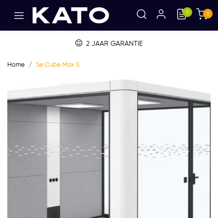
0
0
2 JAAR GARANTIE
Home
Se:Cube Max S