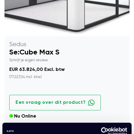
Sedus
Se:Cube Max S
Schrijf je eigen review
EUR 63.824,00 Excl. btw
(77.227,04 Incl. btw)
Een vraag over dit product?
Nu Online
Deze akoestische belcel is geschikt voor 2 personen, ideaal