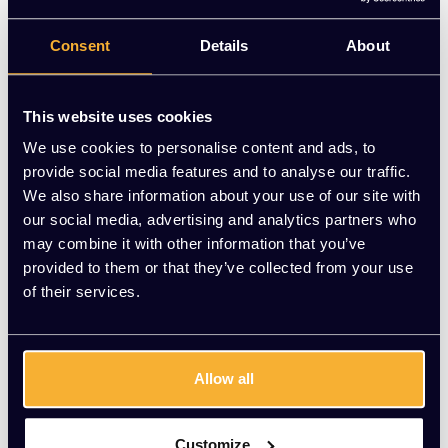
voor één-op-één gesprekken. Met een geluidsabsorptie tot
wel 44 dB kun je in deze akoestische belcel alles bespreken
Consent
Details
About
wat geheim moet blijven.
Op voorraad
This website uses cookies
-
+
Aantal
We use cookies to personalise content and ads, to
provide social media features and to analyse our traffic.
Prijs excl. montage
We also share information about your use of our site with
our social media, advertising and analytics partners who
Vraag jouw persoonlijke aanbieding aan
may combine it with other information that you’ve
provided to them or that they’ve collected from your use
of their services.
Vrijblijvende offerte
Meer dan 20 jaar ervaring
Productomschrijving
Allow all
Wat onze klanten zeggen
Customize