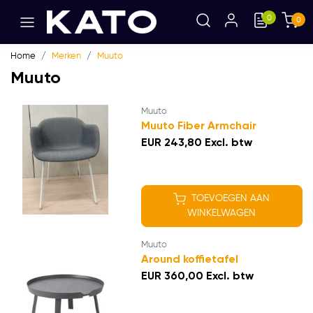
0
0
Home
Merken
Muuto
Muuto
Muuto
Muuto Fiber Armchair
EUR 243,80 Excl. btw
TOEVOEGEN AAN
WINKELWAGEN
Muuto
Around koffietafel
EUR 360,00 Excl. btw