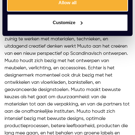
Allow all
In 2006 werd Muuto opgericht door twee Deense
vrienden. Muuto betekent ‘nieuw perspectief’, wat precies
is waar het designlabel ook naar streeft. De
Customize
Scandinavische designs worden gekenmerkt door
functionaliteit, ambacht, en een goede uitstraling. Door
zuinig te werken met materialen, technieken, en
uitdagend creatief denken werkt Muuto aan het creëren
van een nieuw perspectief op Scandinavisch ontwerpen.
Muuto houdt zich bezig met het ontwerpen van
meubelen, verlichting, en accessoires. Echter is het
designermerk momenteel ook druk bezig met het
ontwikkelen van vloerkleden, bankstellen, en
geavanceerde designstoelen. Muuto maakt bewuste
keuzes als het gaat om duurzaamheid: van de
materialen tot aan de verpakking, en van de partners tot
aan de onafhankelijke instituten. Muuto houdt zich
intensief bezig met bewuste designs, optimale
productieprocessen, betere leefbaarheid, producten die
lang mee gaan, en het behalen van groene labels en