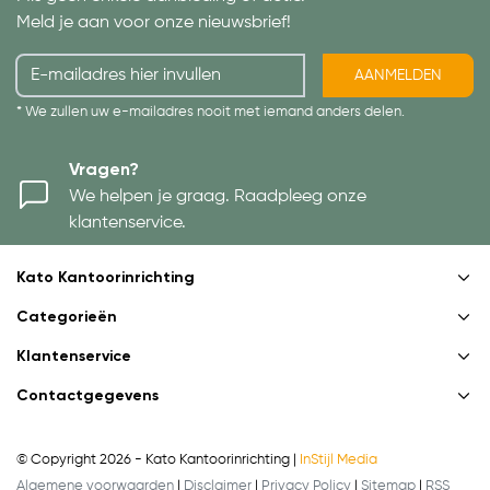
Meld je aan voor onze nieuwsbrief!
AANMELDEN
* We zullen uw e-mailadres nooit met iemand anders delen.
Vragen?
We helpen je graag. Raadpleeg onze
klantenservice.
Kato Kantoorinrichting
Categorieën
Klantenservice
Contactgegevens
© Copyright 2026 - Kato Kantoorinrichting |
InStijl Media
Algemene voorwaarden
|
Disclaimer
|
Privacy Policy
|
Sitemap
|
RSS