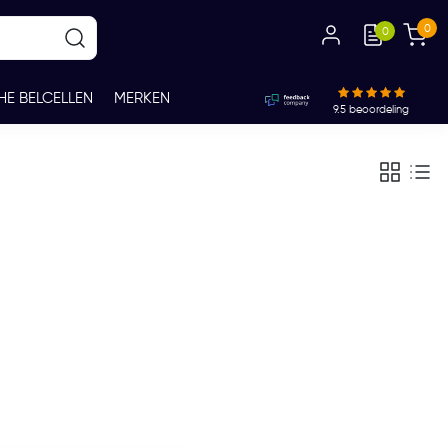
0
0
HE BELCELLEN
MERKEN
9.5
beoordeling