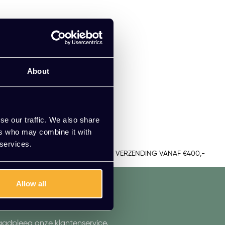
About
se our traffic. We also share
ers who may combine it with
 services.
TUUR
GRATIS VERZENDING VANAF €400,-
Allow all
aadpleeg onze klantenservice.