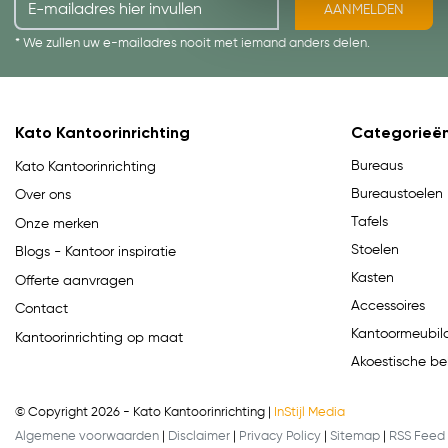
AANMELDEN
* We zullen uw e-mailadres nooit met iemand anders delen.
Kato Kantoorinrichting
Categorieë
Bureaus
Kato Kantoorinrichting
Bureaustoelen
Over ons
Tafels
Onze merken
Stoelen
Blogs - Kantoor inspiratie
Kasten
Offerte aanvragen
Accessoires
Contact
Kantoormeubila
Kantoorinrichting op maat
Akoestische be
© Copyright 2026 - Kato Kantoorinrichting |
InStijl Media
Algemene voorwaarden
|
Disclaimer
|
Privacy Policy
|
Sitemap
|
RSS Feed