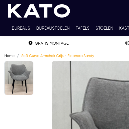
BUREAUS
BUREAUSTOELEN
TAFELS
STOELEN
KAS
TWEEDEHANDS
THUISWERKPLEKKEN
WERKBLADKLEU
GRATIS MONTAGE
Home
Soft Curve Armchair Grijs - Eleonora Sandy