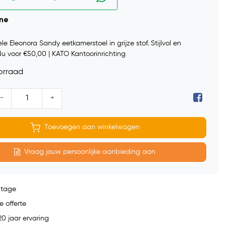
ine
e Eleonora Sandy eetkamerstoel in grijze stof. Stijlvol en
Nu voor €50,00 | KATO Kantoorinrichting
orraad
-
+
Toevoegen aan winkelwagen
Vraag jouw persoonlijke aanbieding aan
ntage
e offerte
0 jaar ervaring