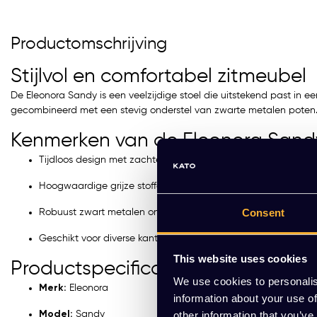
Productomschrijving
Stijlvol en comfortabel zitmeubel
De Eleonora Sandy is een veelzijdige stoel die uitstekend past in ee
gecombineerd met een stevig onderstel van zwarte metalen poten. 
Kenmerken van de Eleonora Sand
Tijdloos design met zachte belijning
Hoogwaardige grijze stoffering
Consent
Robuust zwart metalen onderstel
Geschikt voor diverse kantooromgevingen
This website uses cookies
Productspecificaties
We use cookies to personalis
Merk:
Eleonora
information about your use of
Model:
Sandy
other information that you’ve