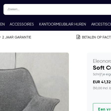
TEN
ACCESSOIRES
KANTOORMEUBILAIR HUREN
AKOESTISC
REN
CONTACT
2 JAAR GARANTIE
BETALEN OP FAC
Eleonor
Soft C
Schrijf je ei
EUR 41,32
(50,00 Incl. 
Een v