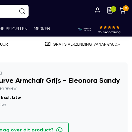
0
0
HE BELCELLEN
MERKEN
9.5
beoordeling
TUUR
GRATIS VERZENDING VANAF €400,-
a
urve Armchair Grijs - Eleonora Sandy
gen review
 Excl. btw
btw)
raag over dit product?