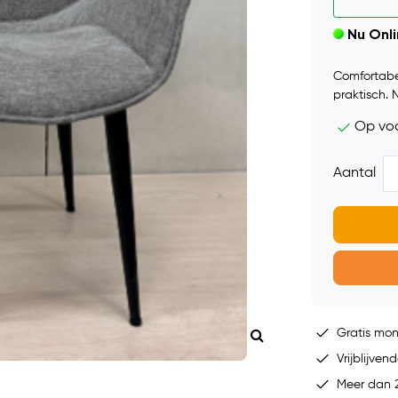
Nu Onl
Comfortabel
praktisch. 
Op vo
Aantal
Gratis mo
Vrijblijvend
Meer dan 2