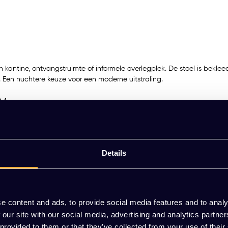
n kantine, ontvangstruimte of informele overlegplek. De stoel is beklee
Een nuchtere keuze voor een moderne uitstraling.
y
Details
e content and ads, to provide social media features and to analy
 our site with our social media, advertising and analytics partn
 provided to them or that they’ve collected from your use of their