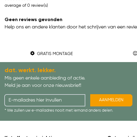
average of 0 review(s)
Geen reviews gevonden
Help ons en andere klanten door het schrijven van een revi
GRATIS MONTAGE
dat. werkt. lekker.
Mis geen enkele aanbieding of actie.
Meld je aan voor onze nieuwsbrief!
AANMELDEN
* We zullen uw e-mailadres nooit met iemand anders delen.