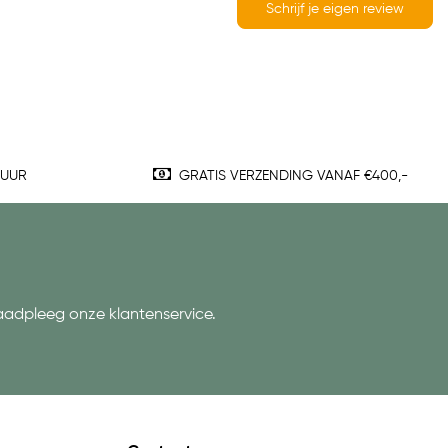
Schrijf je eigen review
TUUR
GRATIS VERZENDING VANAF €400,-
aadpleeg onze klantenservice.