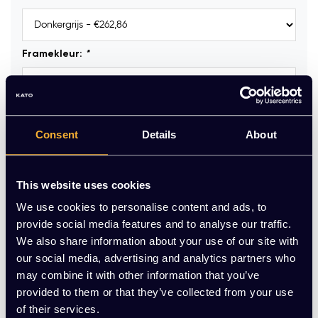
Framekleur:
*
Kleur netbespanning:
*
Consent
Details
About
Viltdoppen tbv harde vloer:
*
This website uses cookies
We use cookies to personalise content and ads, to
provide social media features and to analyse our traffic.
Op voorraad
We also share information about your use of our site with
our social media, advertising and analytics partners who
-
+
Aantal
may combine it with other information that you’ve
provided to them or that they’ve collected from your use
of their services.
Toevoegen aan winkelwagen