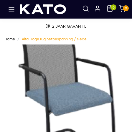
0
0
2 JAAR GARANTIE
Home
Alfa Hoge rug netbespanning / slede