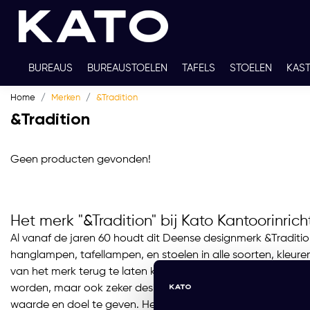
BUREAUS
BUREAUSTOELEN
TAFELS
STOELEN
KAS
Home
Merken
&Tradition
TWEEDEHANDS
THUISWERKPLEKKEN
WERKBLADKLEU
&Tradition
Geen producten gevonden!
Het merk "&Tradition" bij Kato Kantoorinrich
Al vanaf de jaren 60 houdt dit Deense designmerk &Traditio
hanglampen, tafellampen, en stoelen in alle soorten, kleu
van het merk terug te laten komen in designs, waardoor vee
worden, maar ook zeker designs uit de toekomst worden be
waarde en doel te geven. Het Deense designermerk werkt v