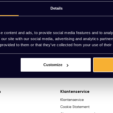
 stoel met een poef zoals de ‘Cloud LN4’, of ga voor tafels m
Details
2 JAAR GARANTIE
BETALEN OP FAC
e content and ads, to provide social media features and to analy
 our site with our social media, advertising and analytics partn
 provided to them or that they’ve collected from your use of their
Vragen?
We helpen je graag. R
Customize
n
Klantenservice
Klantenservice
Cookie Statement