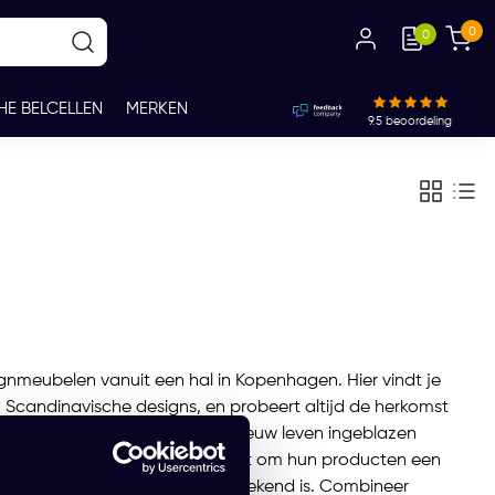
0
0
HE BELCELLEN
MERKEN
9.5
beoordeling
ignmeubelen vanuit een hal in Kopenhagen. Hier vindt je
Scandinavische designs, en probeert altijd de herkomst
teit kunnen oude designs een nieuw leven ingeblazen
 duurzaamheid en hoge kwaliteit om hun producten een
door het internationaal erg bekend is. Combineer