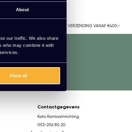
et bijpassende stoelen.
About
TUUR
GRATIS VERZENDING VANAF €400,-
se our traffic. We also share
ers who may combine it with
 services.
aadpleeg onze klantenservice.
Allow all
Contactgegevens
Kato Kantoorinrichting
053-206 80 20