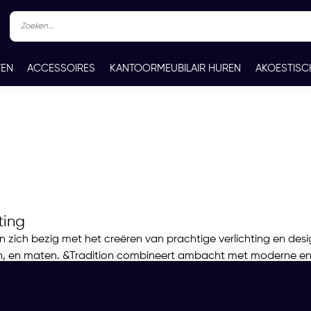
TEN
ACCESSOIRES
KANTOORMEUBILAIR HUREN
AKOESTISC
REN
CONTACT
ting
n zich bezig met het creëren van prachtige verlichting en des
ren, en maten. &Tradition combineert ambacht met moderne en 
l ontwerpen tijdloos ogen. Door het gebruik van veel creativi
nadrukt binnen &Tradition. Tevens benadrukt &Tradition ook
aak samen met zowel beginnende als bekende designers, waar