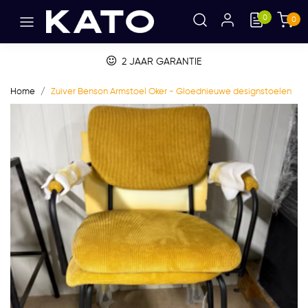
0
0
BETALEN OP FACTUUR
Home
Zuiver Benson Armstoel Oker - Gloednieuwe designstoelen