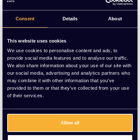
Stijlvolle Zuiver Benson armstoelen in okergeel. Gloednieuw
en direct leverbaar voor €260,00 | KATO Kantoorinrichting
Consent
Details
About
Op voorraad
-
+
Aantal
This website uses cookies
We use cookies to personalise content and ads, to
Toevoegen aan winkelwagen
provide social media features and to analyse our traffic.
We also share information about your use of our site with
Vraag jouw persoonlijke aanbieding aan
our social media, advertising and analytics partners who
may combine it with other information that you’ve
provided to them or that they’ve collected from your use
Gratis montage
of their services.
Vrijblijvende offerte
Meer dan 20 jaar ervaring
Allow all
Productomschrijving
Wat onze klanten zeggen