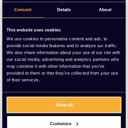
Op voorraad
Consent
Details
About
-
+
Aantal
This website uses cookies
Toevoegen aan winkelwagen
We use cookies to personalise content and ads, to
provide social media features and to analyse our traffic.
Vraag jouw persoonlijke aanbieding aan
We also share information about your use of our site with
our social media, advertising and analytics partners who
may combine it with other information that you’ve
Gratis montage
provided to them or that they’ve collected from your use
Vrijblijvende offerte
of their services.
Meer dan 20 jaar ervaring
Productomschrijving
Allow all
Wat onze klanten zeggen
Customize