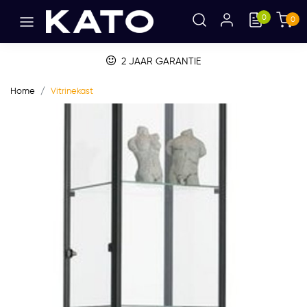
0
0
2 JAAR GARANTIE
Home
Vitrinekast
Vorige
Volge