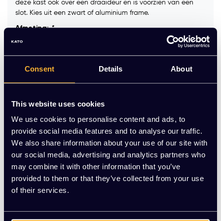
deze kast ook over een draaideur en is voorzien van een
slot. Kies uit een zwart of aluminium frame.
Afmeting:
*
Consent
Details
About
Kleur:
*
This website uses cookies
Op voorraad
We use cookies to personalise content and ads, to
provide social media features and to analyse our traffic.
-
+
Aantal
We also share information about your use of our site with
our social media, advertising and analytics partners who
may combine it with other information that you’ve
Toevoegen aan winkelwagen
provided to them or that they’ve collected from your use
of their services.
Vraag jouw persoonlijke aanbieding aan