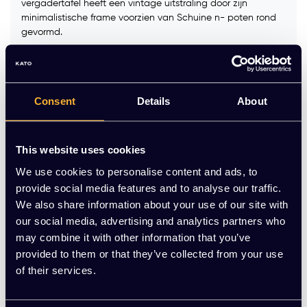
vergadertafel heeft een vintage uitstraling door zijn
minimalistische frame voorzien van Schuine n- poten rond
gevormd.
Kleur:
*
Consent
Details
About
Kleur blad:
*
This website uses cookies
Op voorraad
We use cookies to personalise content and ads, to
provide social media features and to analyse our traffic.
We also share information about your use of our site with
-
+
Aantal
our social media, advertising and analytics partners who
may combine it with other information that you’ve
Toevoegen aan winkelwagen
provided to them or that they’ve collected from your use
of their services.
Vraag jouw persoonlijke aanbieding aan