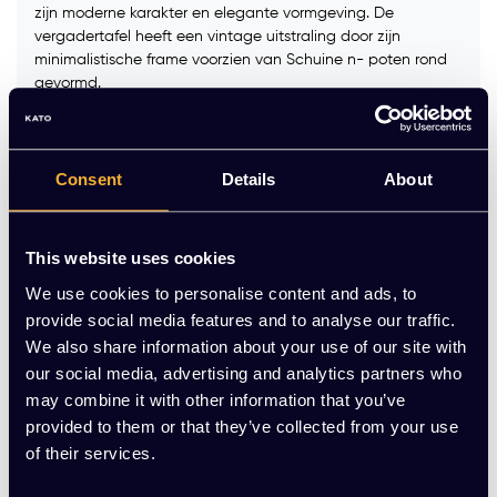
zijn moderne karakter en elegante vormgeving. De
vergadertafel heeft een vintage uitstraling door zijn
minimalistische frame voorzien van Schuine n- poten rond
gevormd.
Kleur:
*
Consent
Details
About
Kleur blad:
*
This website uses cookies
We use cookies to personalise content and ads, to
Op voorraad
provide social media features and to analyse our traffic.
We also share information about your use of our site with
-
+
Aantal
our social media, advertising and analytics partners who
may combine it with other information that you’ve
provided to them or that they’ve collected from your use
Toevoegen aan winkelwagen
of their services.
Vraag jouw persoonlijke aanbieding aan