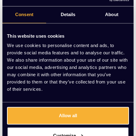
modern design.
Consent
Details
About
Op voorraad
-
+
Aantal
This website uses cookies
We use cookies to personalise content and ads, to
Toevoegen aan winkelwagen
provide social media features and to analyse our traffic.
We also share information about your use of our site with
Vraag jouw persoonlijke aanbieding aan
our social media, advertising and analytics partners who
may combine it with other information that you’ve
provided to them or that they’ve collected from your use
Gratis montage
of their services.
Vrijblijvende offerte
Meer dan 20 jaar ervaring
Productomschrijving
Allow all
Wat onze klanten zeggen
Customize