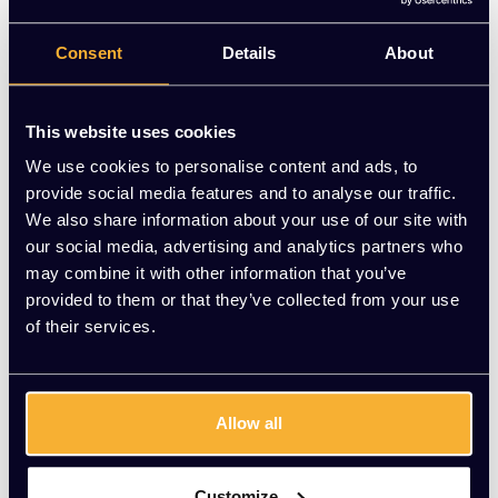
antraciet zwart en modern design.
Consent
Details
About
Op voorraad
-
+
Aantal
This website uses cookies
We use cookies to personalise content and ads, to
Toevoegen aan winkelwagen
provide social media features and to analyse our traffic.
We also share information about your use of our site with
Vraag jouw persoonlijke aanbieding aan
our social media, advertising and analytics partners who
may combine it with other information that you’ve
provided to them or that they’ve collected from your use
Gratis montage
of their services.
Vrijblijvende offerte
Meer dan 20 jaar ervaring
Productomschrijving
Allow all
Wat onze klanten zeggen
Customize