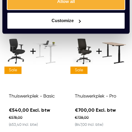
Allow all
Productomschrijving
Ander kantoormeubilair
Customize
Sale
Sale
Thuiswerkplek - Basic
Thuiswerkplek - Pro
€540,00 Excl. btw
€700,00 Excl. btw
€578,00
€738,00
(653,40 Incl. btw)
(847,00 Incl. btw)