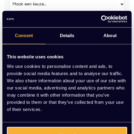
Stekkerblok GST18 (incl. aansluitkabel 3 meter) :
Consent
Details
About
Op voorraad
This website uses cookies
-
+
Aantal
We use cookies to personalise content and ads, to
provide social media features and to analyse our traffic.
Toevoegen aan winkelwagen
We also share information about your use of our site with
our social media, advertising and analytics partners who
Vraag jouw persoonlijke aanbieding aan
may combine it with other information that you’ve
provided to them or that they’ve collected from your use
of their services.
Gratis montage
Vrijblijvende offerte
Meer dan 20 jaar ervaring