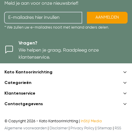
Meld je aan voor onze nieuwsbrief!
AANMELDEN
* We zullen uw e-mailadres nooit met iemand anders delen.
Vragen?
We helpen je graag. Raadpleeg onze
klantenservice.
Kato Kantoorinrichting
Categorieën
Klantenservice
Contactgegevens
© Copyright 2026 - Kato Kantoorinrichting |
InStijl Media
Algemene voorwaarden
|
Disclaimer
|
Privacy Policy
|
Sitemap
|
RSS