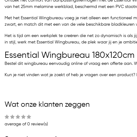
Ontdek het comfort van aanpassingsvermogen met de Essential Win
van het 25mm melamine werkblad, beschermd met een PVC stootrand 
Met het Essential Wingbureau voeg je niet alleen een functioneel me
zwart, en match dit met een van de vele beschikbare bladkleuren v
Het is tijd om een werkplek te creëren die net zo dynamisch is als jij
in stijl, werk met Essential Wingbureau, de plek waar jij en je ambit
Essential Wingbureau 180x120cm
Bestel dit wingbureau eenvoudig online of vraag een offerte aan. 
Kun je niet vinden wat je zoekt of heb je vragen over een produc
Wat onze klanten zeggen
average of 0 review(s)