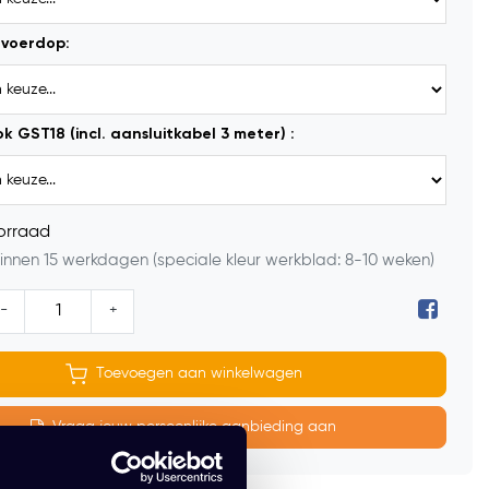
voerdop:
k GST18 (incl. aansluitkabel 3 meter) :
orraad
innen 15 werkdagen (speciale kleur werkblad: 8-10 weken)
-
+
Toevoegen aan winkelwagen
Vraag jouw persoonlijke aanbieding aan