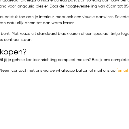
gbureau. Dit ergonomische bureau past zich volledig aan jouw behoe
voor langdurig plezier. Door de hoogteverstelling van 65cm tot 85cm 
ubelstuk toe aan je interieur, maar ook een visuele aanwinst. Selecteer
an natuurlijk ahorn tot aan warm kersen.
 bent. Met keuze uit standaard bladkleuren of een speciaal tintje tegen e
ies centraal staan.
 kopen?
Wil jij je gehele kantoorinrichting compleet maken? Bekijk ons comple
t? Neem contact met ons via de whatsapp button of mail ons op
[email