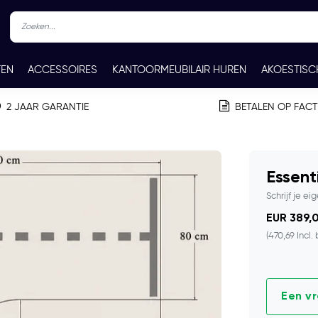
TEN
ACCESSOIRES
KANTOORMEUBILAIR HUREN
AKOESTISC
REN
CONTACT
2 JAAR GARANTIE
BETALEN OP FAC
Essen
Schrijf je ei
EUR 389,0
(470,69 Incl.
Een v