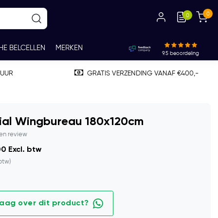
0
0
HE BELCELLEN
MERKEN
9.5
beoordeling
TUUR
GRATIS VERZENDING VANAF €400,-
tial Wingbureau 180x120cm
gen review
0 Excl. btw
 btw)
raag over dit product?