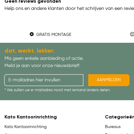
Geen reviews gevonden
Help ons en andere klanten door het schrijven van een revi
GRATIS MONTAGE
dat. werkt. lekker.
Mis geen enkele aanbieding of actie.
Meld je aan voor onze nieuwsbrief!
AANMELDEN
* We zullen uw e-mailadres nooit met iemand anders delen.
Kato Kantoorinrichting
Categorieë
Bureaus
Kato Kantoorinrichting