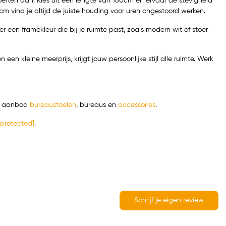
ften aan. Kies uit een lengte van 180cm en ervaar de stevigheid
vind je altijd de juiste houding voor uren ongestoord werken.
 een framekleur die bij je ruimte past, zoals modern wit of stoer
en kleine meerprijs, krijgt jouw persoonlijke stijl alle ruimte. Werk
te aanbod
bureaustoelen
,
bureaus
en
accessoires
.
 protected]
.
Schrijf je eigen review