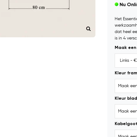
Nu Onl
Het Essenti
werkzaamhe
dat heel ee
is in 4 vers
Maak een
Kleur fra
Kleur bla
Kabelgoot