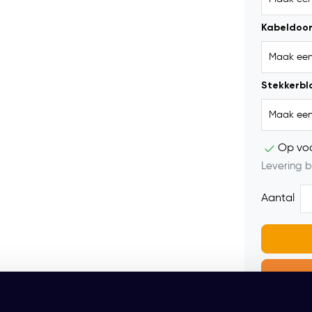
Kabeldoor
Stekkerblo
Op vo
Levering b
Aantal