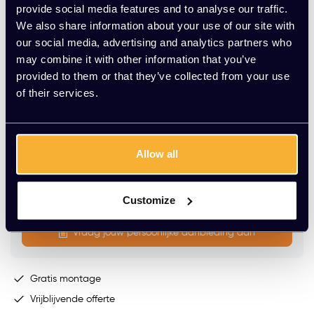
provide social media features and to analyse our traffic.
We also share information about your use of our site with
Stekkerblok GST18 (incl. aansluitkabel 3 meter) :
our social media, advertising and analytics partners who
may combine it with other information that you’ve
provided to them or that they’ve collected from your use
of their services.
Op voorraad
Levering binnen 15 werkdagen (speciale kleur werkblad:
8-10 weken)
Allow all
-
+
Aantal
Toevoegen aan winkelwagen
Customize
Vraag jouw persoonlijke aanbieding aan
Gratis montage
Vrijblijvende offerte