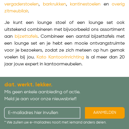
vergaderstoelen
,
barkrukken
,
kantinestoelen
en
overig
zitmeubilair
.
Je kunt een lounge stoel of een lounge set ook
uitstekend combineren met bijvoorbeeld ons assortiment
aan
bijzettafels
. Combineer een aantal bijzettafels met
een lounge set en je hebt een mooie ontvangstruimte
voor je bezoekers, zodat ze zich meteen op hun gemak
voelen bij jou.
Kato Kantoorinrichting
is al meer dan 20
jaar jouw expert in kantoormeubelen.
dat. werkt. lekker.
Mis geen enkele aanbieding of actie.
Meld je aan voor onze nieuwsbrief!
AANMELDEN
* We zullen uw e-mailadres nooit met iemand anders delen.