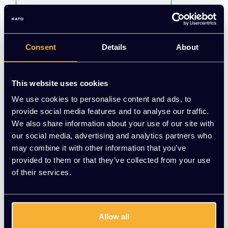
Nu Online
Praktische oranje kuipstoelen, stapelbaar en direct
Consent
Details
About
inzetbaar. Nu voor €570,00 | KATO Kantoorinrichting
Op voorraad
This website uses cookies
-
+
Aantal
We use cookies to personalise content and ads, to
provide social media features and to analyse our traffic.
We also share information about your use of our site with
Toevoegen aan winkelwagen
our social media, advertising and analytics partners who
may combine it with other information that you’ve
Vraag jouw persoonlijke aanbieding aan
provided to them or that they’ve collected from your use
of their services.
Gratis montage
Vrijblijvende offerte
Meer dan 20 jaar ervaring
Allow all