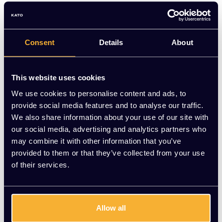
Op voorraad
Consent
Details
About
-
+
Aantal
This website uses cookies
We use cookies to personalise content and ads, to
Toevoegen aan winkelwagen
provide social media features and to analyse our traffic.
We also share information about your use of our site with
Vraag jouw persoonlijke aanbieding aan
our social media, advertising and analytics partners who
may combine it with other information that you’ve
Gratis montage
provided to them or that they’ve collected from your use
of their services.
Vrijblijvende offerte
Meer dan 20 jaar ervaring
Productomschrijving
Allow all
Product informatie