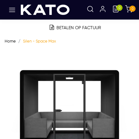
0
0
BETALEN OP FACTUUR
Home
Silen - Space Max