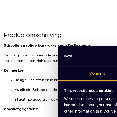
Productomschrijving
Stijlvolle en solide barkrukken van De Eekhoorn
Bent u op zoek naar een degelijke en sfeervolle zitoplossing voor 
krukken kenmerken zich door hun tijdloze ontwerp en robuuste kwal
Kenmerken:
Consent
Design:
Een strak en minimalistisch ontwerp van De Eekhoorn da
Kwaliteit:
Bekend om de duurzame afwerking en het comfor
This website uses cookies
We use cookies to personalis
Staat:
Zo goed als nieuw. De krukken zijn in uitstekende cond
information about your use of
Productgegevens:
other information that you’ve