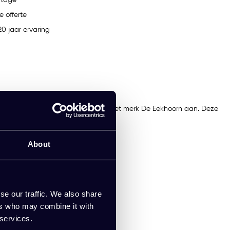
e offerte
0 jaar ervaring
chting een set van 2 barkrukken van het merk De Eekhoorn aan. Deze
About
se our traffic. We also share
ers who may combine it with
 services.