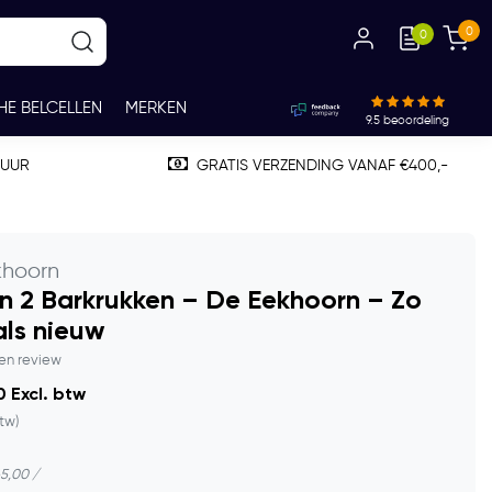
0
0
HE BELCELLEN
MERKEN
9.5
beoordeling
TUUR
GRATIS VERZENDING VANAF €400,-
khoorn
n 2 Barkrukken – De Eekhoorn – Zo
ls nieuw
gen review
 Excl. btw
btw)
65,00 /