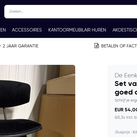
TEN
ACCESSOIRES
KANTOORMEUBILAIR HUREN
AKOESTISC
REN
CONTACT
2 JAAR GARANTIE
BETALEN OP FAC
De Een
Set va
goed a
Schrijf je ei
EUR 54,00
(65,34 Incl. 
Stukprijs : €