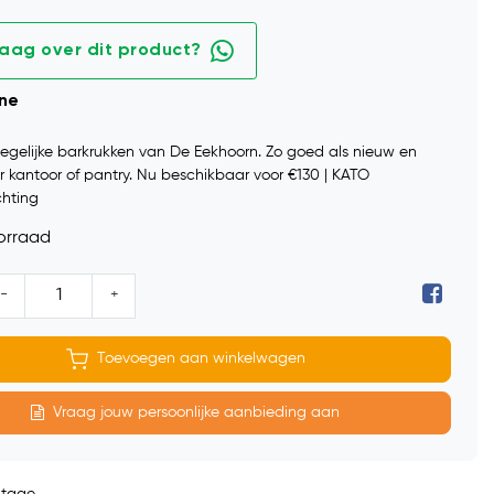
raag over dit product?
ine
egelijke barkrukken van De Eekhoorn. Zo goed als nieuw en
r kantoor of pantry. Nu beschikbaar voor €130 | KATO
chting
orraad
-
+
Toevoegen aan winkelwagen
Vraag jouw persoonlijke aanbieding aan
ntage