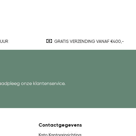
TUUR
GRATIS VERZENDING VANAF €400,-
aadpleeg onze klantenservice.
Contactgegevens
Kato Kantoorinrichting