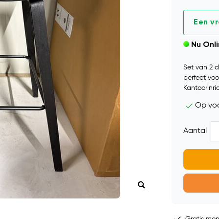
Een v
Nu Onl
Set van 2 d
perfect voo
Kantoorinri
Op vo
Aantal
Gratis mo