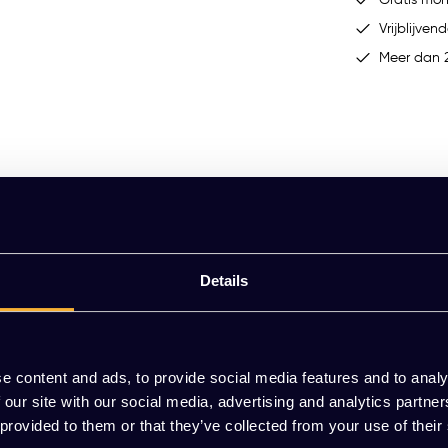
Vrijblijvend
Meer dan 2
uw pantry, kantine of hoge werktafel? Wij bieden bij KATO Kantoorinri
iteit, perfect passend in een moderne kantooromgeving.
Details
t naadloos aansluit bij diverse interieurstijlen.
tabele zitgemak.
e content and ads, to provide social media features and to analy
itie en direct inzetbaar op uw kantoorlocatie.
 our site with our social media, advertising and analytics partn
 provided to them or that they’ve collected from your use of their