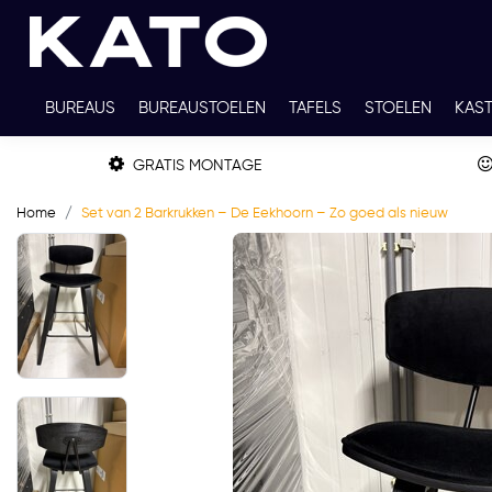
BUREAUS
BUREAUSTOELEN
TAFELS
STOELEN
KAS
TWEEDEHANDS
THUISWERKPLEKKEN
WERKBLADKLEU
GRATIS MONTAGE
Home
Set van 2 Barkrukken – De Eekhoorn – Zo goed als nieuw