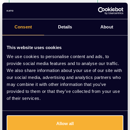
Nu Online
Duurzame eetkamerstoelen voor een praktische inrichting.
Consent
Details
About
Nu voor €75,00 | KATO Kantoorinrichting
Op voorraad
This website uses cookies
-
+
Aantal
We use cookies to personalise content and ads, to
provide social media features and to analyse our traffic.
We also share information about your use of our site with
Toevoegen aan winkelwagen
our social media, advertising and analytics partners who
may combine it with other information that you’ve
Vraag jouw persoonlijke aanbieding aan
provided to them or that they’ve collected from your use
of their services.
Gratis montage
Vrijblijvende offerte
Meer dan 20 jaar ervaring
Allow all