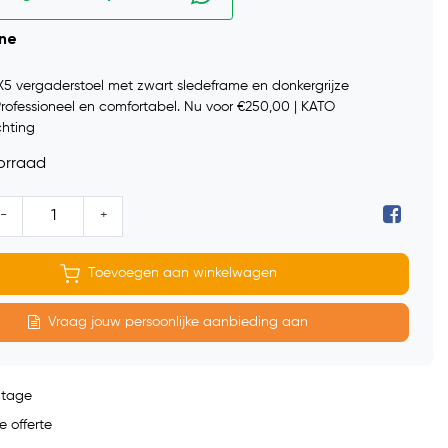
ine
X5 vergaderstoel met zwart sledeframe en donkergrijze
 Professioneel en comfortabel. Nu voor €250,00 | KATO
chting
orraad
-
+
Toevoegen aan winkelwagen
Vraag jouw persoonlijke aanbieding aan
ntage
e offerte