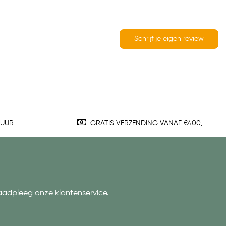
Schrijf je eigen review
TUUR
GRATIS VERZENDING VANAF €400,-
aadpleeg onze klantenservice.