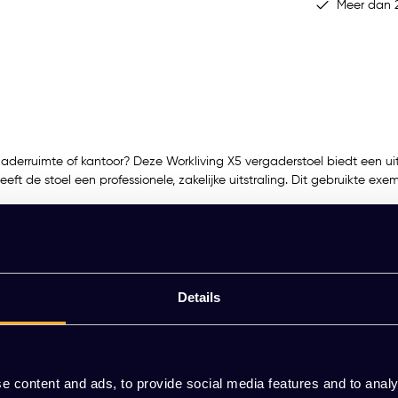
Meer dan 2
ergaderruimte of kantoor? Deze Workliving X5 vergaderstoel biedt een 
eft de stoel een professionele, zakelijke uitstraling. Dit gebruikte exe
t Sledestoel
Details
oromgevingen.
e content and ads, to provide social media features and to analy