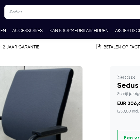
TEN
ACCESSOIRES
KANTOORMEUBILAIR HUREN
AKOESTISC
REN
CONTACT
2 JAAR GARANTIE
BETALEN OP FAC
Sedus
Sedus 
Schrijf je ei
EUR 206,6
(250,00 Incl.
Een v