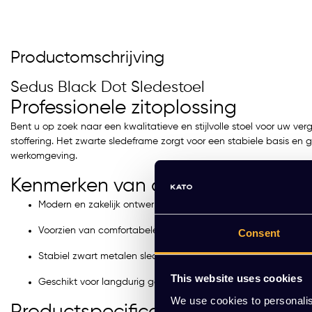
Productomschrijving
Sedus Black Dot Sledestoel
Professionele zitoplossing
Bent u op zoek naar een kwalitatieve en stijlvolle stoel voor uw v
stoffering. Het zwarte sledeframe zorgt voor een stabiele basis en ge
werkomgeving.
Kenmerken van de Sedus Black Do
Modern en zakelijk ontwerp.
Voorzien van comfortabele stoffering in donkergrijs.
Consent
Stabiel zwart metalen sledeframe.
This website uses cookies
Geschikt voor langdurig gebruik in vergaderruimtes of kanto
We use cookies to personalis
Productspecificaties