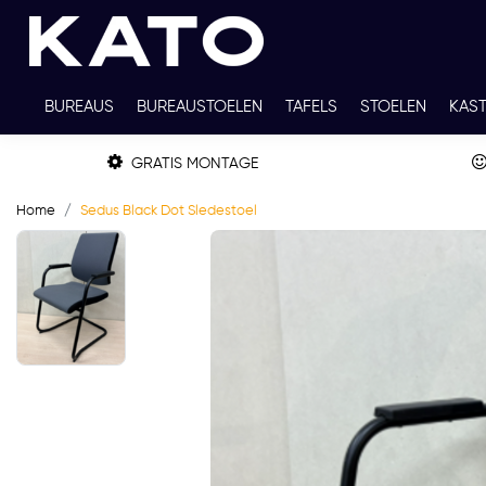
BUREAUS
BUREAUSTOELEN
TAFELS
STOELEN
KAS
TWEEDEHANDS
THUISWERKPLEKKEN
WERKBLADKLEU
GRATIS MONTAGE
Home
Sedus Black Dot Sledestoel