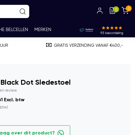
0
0
HE BELCELLEN
MERKEN
9.5
beoordeling
TUUR
GRATIS VERZENDING VANAF €400,-
Black Dot Sledestoel
gen review
1 Excl. btw
 btw)
raag over dit product?