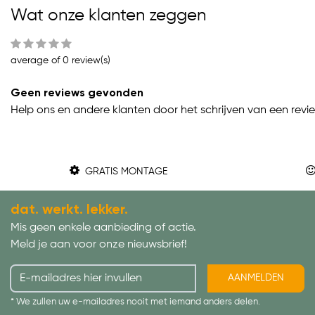
Wat onze klanten zeggen
average of 0 review(s)
Geen reviews gevonden
Help ons en andere klanten door het schrijven van een revi
GRATIS MONTAGE
dat. werkt. lekker.
Mis geen enkele aanbieding of actie.
Meld je aan voor onze nieuwsbrief!
AANMELDEN
* We zullen uw e-mailadres nooit met iemand anders delen.