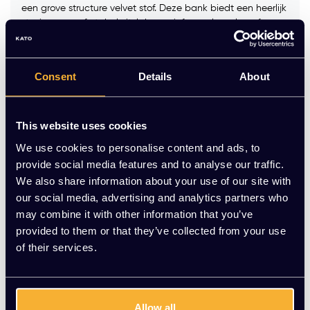
een grove structure velvet stof. Deze bank biedt een heerlijk
stevig en comfortabel zitvlak voor informeel overleg of
ontspanning. Ideaal voor de lounge of ontvangst.
Maak een keuze:
*
Consent
Details
About
Op voorraad
This website uses cookies
We use cookies to personalise content and ads, to
-
+
Aantal
provide social media features and to analyse our traffic.
We also share information about your use of our site with
our social media, advertising and analytics partners who
Toevoegen aan winkelwagen
may combine it with other information that you’ve
provided to them or that they’ve collected from your use
Vraag jouw persoonlijke aanbieding aan
of their services.
Gratis montage
Vrijblijvende offerte
Allow all