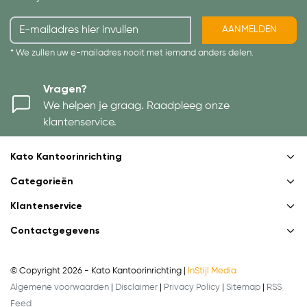
AANMELDEN
* We zullen uw e-mailadres nooit met iemand anders delen.
Vragen?
We helpen je graag. Raadpleeg onze
klantenservice.
Kato Kantoorinrichting
Categorieën
Klantenservice
Contactgegevens
© Copyright 2026 - Kato Kantoorinrichting |
InStijl Media
Algemene voorwaarden
|
Disclaimer
|
Privacy Policy
|
Sitemap
|
RSS
Feed