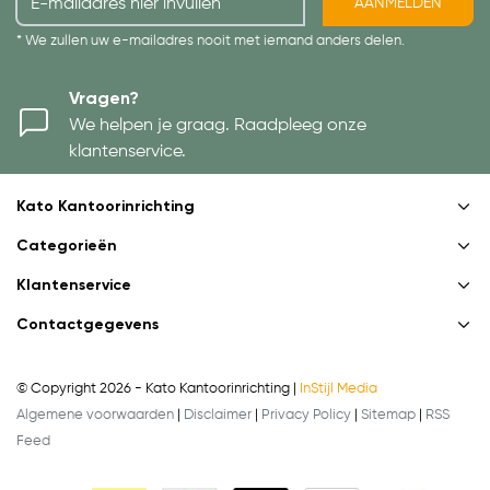
AANMELDEN
* We zullen uw e-mailadres nooit met iemand anders delen.
Vragen?
We helpen je graag. Raadpleeg onze
klantenservice.
Kato Kantoorinrichting
Categorieën
Klantenservice
Contactgegevens
© Copyright 2026 - Kato Kantoorinrichting |
InStijl Media
Algemene voorwaarden
|
Disclaimer
|
Privacy Policy
|
Sitemap
|
RSS
Feed