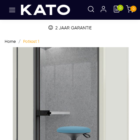
0
0
BETALEN OP FACTUUR
Home
Potkast 1