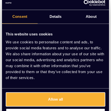
uitvoering (wit, zwart) – exclusief planten.
Op voorraad
Consent
Details
About
-
+
Aantal
This website uses cookies
Toevoegen aan winkelwagen
We use cookies to personalise content and ads, to
provide social media features and to analyse our traffic.
Vraag jouw persoonlijke aanbieding aan
We also share information about your use of our site with
our social media, advertising and analytics partners who
may combine it with other information that you’ve
Gratis montage
provided to them or that they’ve collected from your use
Vrijblijvende offerte
of their services.
Meer dan 20 jaar ervaring
Productomschrijving
Allow all
Product informatie