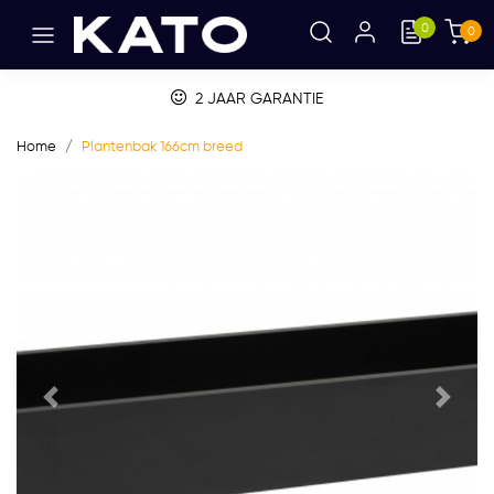
0
0
2 JAAR GARANTIE
Home
Plantenbak 166cm breed
Vorige
Volge