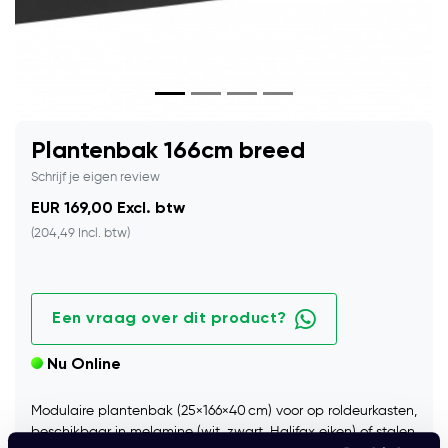
Plantenbak 166cm breed
Schrijf je eigen review
EUR 169,00 Excl. btw
(204,49 Incl. btw)
Een vraag over dit product?
Nu Online
Modulaire plantenbak (25×166×40 cm) voor op roldeurkasten,
beschikbaar in melamine (wit, zwart, Halifax eiken) of stalen