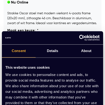
Nu Online
Strakke Oscar stoel met modern vierkant 4-poots frame
(20x20 mm), zithoogte 46 cm. Beschikbaar in aluminium,
zwart of wit frame. Ideaal voor kantines en vergaderruimtes.
Maak een keuze:
*
Framekleur:
*
Consent
Details
About
This website uses cookies
Viltdoppen tbv harde vloer:
*
We use cookies to personalise content and ads, to
provide social media features and to analyse our traffic.
We also share information about your use of our site with
Op voorraad
our social media, advertising and analytics partners who
may combine it with other information that you’ve
-
+
provided to them or that they’ve collected from your use
Aantal