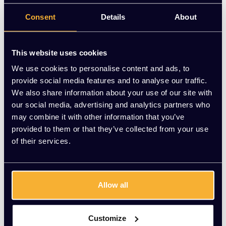
Op voorraad
Consent
Details
About
-
+
Aantal
This website uses cookies
Toevoegen aan winkelwagen
We use cookies to personalise content and ads, to
provide social media features and to analyse our traffic.
Vraag jouw persoonlijke aanbieding aan
We also share information about your use of our site with
our social media, advertising and analytics partners who
may combine it with other information that you’ve
Gratis montage
provided to them or that they’ve collected from your use
Vrijblijvende offerte
of their services.
Meer dan 20 jaar ervaring
Productomschrijving
Allow all
Wat onze klanten zeggen
Customize