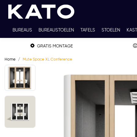
BUREAUS
BUREAUSTOELEN
TAFELS
STOELEN
KAS
TWEEDEHANDS
THUISWERKPLEKKEN
WERKBLADKLEU
GRATIS MONTAGE
Home
Mute Space XL Conference