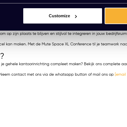
, voorzien van een LAN-connectie, genoeg 230V aansluitingen, een du
Customize
 items te bewaren.
of advies. Aarzel niet om contact met ons op te nemen, we helpen je 
p zijn plaats te blijven en stijlvol te integreren in jouw bedrijfsruim
cel kan maken. Met de Mute Space XL Conference til je teamwork naar e
n?
jij je gehele kantoorinrichting compleet maken? Bekijk ons complete 
t? Neem contact met ons via de whatsapp button of mail ons op
[email