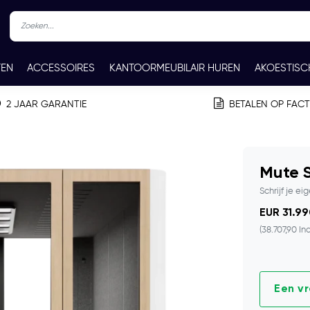
TEN
ACCESSOIRES
KANTOORMEUBILAIR HUREN
AKOESTISC
REN
CONTACT
2 JAAR GARANTIE
BETALEN OP FAC
Mute 
Schrijf je ei
EUR 31.99
(38.707,90 Inc
Een v