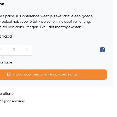
ine
e Space XL Conference weet je zeker dat je een goede
 belcel hebt voor 6 tot 7 personen. Inclusief verlichting,
en tal van aansluitingen. Exclusief montagekosten.
orraad
-
+
 montage
Vraag jouw persoonlijke aanbieding aan
e offerte
0 jaar ervaring