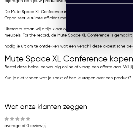
bijdragen aan jouw productiviteit.
De Mute Space XL Conference is een toonbeeld van functionaliteit
Organiseer je ruimte efficiënt met handige haakjes om persoonlijke
Uiteraard staan wij altijd klaar om je te ondersteunen met vragen 
meubels. For the record, de Mute Space XL Conference is gemaakt om o
nodig je uit om te ontdekken wat een verschil deze akoestische bel
Mute Space XL Conference kope
Bestel deze belcel eenvoudig online of vraag een offerte aan. Wil 
Kun je niet vinden wat je zoekt of heb je vragen over een produc
Wat onze klanten zeggen
average of 0 review(s)