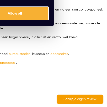
bbele USB en gemakkelijk te bedienen via een slim controlepaneel.
Allow all
graag bij het inrichten van je ideale bespreekruimte met passende
te.
en hoger niveau, in alle rust en vertrouwelijkheid.
aanbod
bureaustoelen
,
bureaus
en
accessoires
.
 protected]
.
Schrijf je eigen review