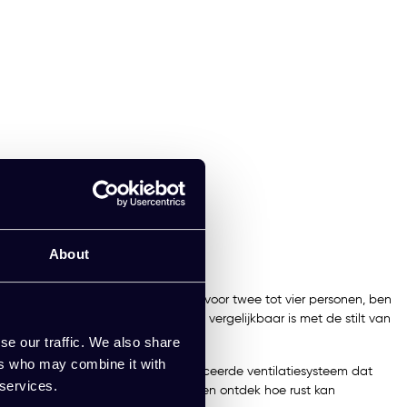
About
e nodig hebt. Zorgvuldig ontworpen voor twee tot vier personen, ben
tie zorgt voor een serene sfeer die vergelijkbaar is met de stilt van
se our traffic. We also share
ers who may combine it with
lange sessies dankzij het geavanceerde ventilatiesysteem dat
 services.
ngsgeluid; neem plaats in deze belcel en ontdek hoe rust kan