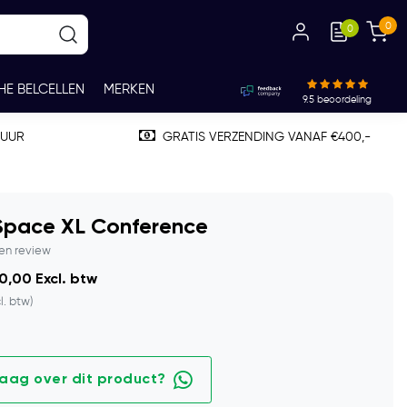
0
0
HE BELCELLEN
MERKEN
9.5
beoordeling
TUUR
GRATIS VERZENDING VANAF €400,-
Space XL Conference
gen review
0,00 Excl. btw
l. btw)
raag over dit product?