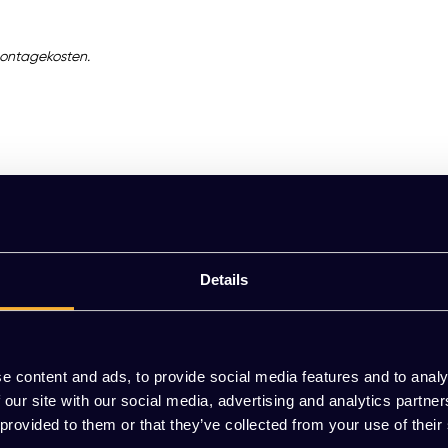
f montagekosten.
Details
; Mute Space XL Conference biedt je de rust en vertrouwelijkheid die j
uwelijk ook. De perfecte balans tussen geluidsisolatie en geluidsabsorp
e content and ads, to provide social media features and to analy
 our site with our social media, advertising and analytics partn
ence klaargestoomd voor comfortabele samenwerkingen. Ideaal voor 
 provided to them or that they’ve collected from your use of their
is voor jouw concentratie. Laat je niet beperken door hinderlijk omgevi