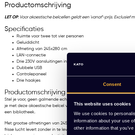
Productomschrijving
LET OP
: Voor akoestische belcellen geldt een 'vanaf'-prijs. Exclusie
Specificaties
Ruimte voor twee tot vier personen
Geluiddicht
Afmeting van 245x280 cm
LAN-connectie
Drie 230V aansluitingen in de wand
Dubbele USB
Controlepaneel
Drie haakjes
Consent
Productomschrijving
Stel je voor, geen galmende echo's tijdens een belangrijke meeting
This website uses cookies
je met deze akoestische belcel voorbereid op elk overleg, hoe vertro
een bibliotheek.
We use cookies to personalis
information about your use of
Met grootse afmetingen van 245x280cm is de Mute Space XL Confer
other information that you’ve
frisse lucht levert zonder in te leveren op de stilte die essentieel 