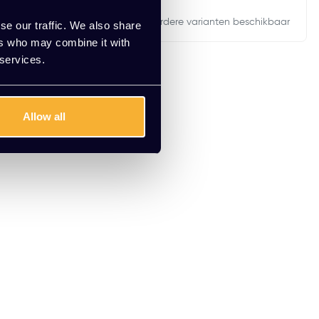
rianten beschikbaar
Meerdere varianten beschikbaar
se our traffic. We also share
ers who may combine it with
 services.
Allow all