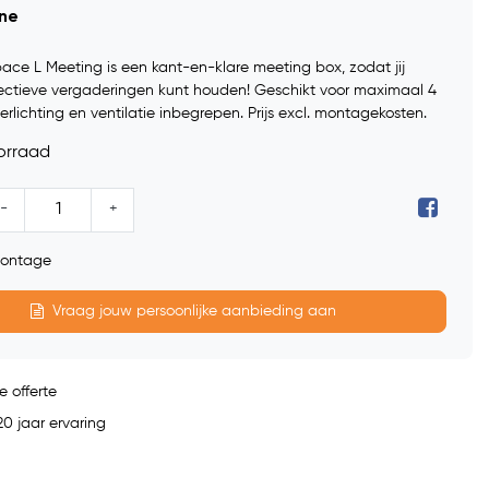
ine
ce L Meeting is een kant-en-klare meeting box, zodat jij
ectieve vergaderingen kunt houden! Geschikt voor maximaal 4
erlichting en ventilatie inbegrepen. Prijs excl. montagekosten.
orraad
-
+
 montage
Vraag jouw persoonlijke aanbieding aan
e offerte
0 jaar ervaring