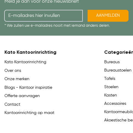
Meld je aan voor onze nieuwsbrief!
AANMELDEN
* We zullen uw e-mailadres nooit met iemand anders delen.
Kato Kantoorinrichting
Categorieë
Bureaus
Kato Kantoorinrichting
Bureaustoelen
Over ons
Tafels
Onze merken
Stoelen
Blogs - Kantoor inspiratie
Kasten
Offerte aanvragen
Accessoires
Contact
Kantoormeubila
Kantoorinrichting op maat
Akoestische be