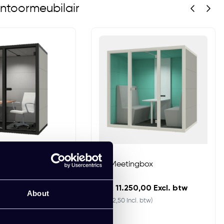
ntoormeubilair
KT Meetingbox
00 Excl. btw
EUR 11.250,00 Excl. btw
About
. btw)
(13.612,50 Incl. btw)