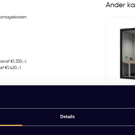
Ander ka
f montagekosten.
Mute Space L Empty
EUR 17.099,00 Excl. btw
(20.689,79 Incl. btw)
anaf €1.330,-)
f €1.420,-)
KT Work
EUR 9.300,
Details
(11.253,00 Incl
Space L Meeting. Voor jou die op zoek is naar een
n oase van rust, zonder dat uitgebreide