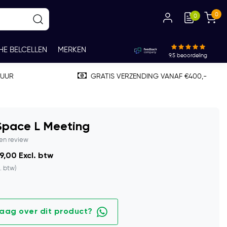
0
0
HE BELCELLEN
MERKEN
9.5
beoordeling
TUUR
GRATIS VERZENDING VANAF €400,-
Space L Meeting
gen review
9,00 Excl. btw
l. btw)
raag over dit product?