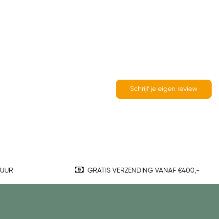
Schrijf je eigen review
TUUR
GRATIS VERZENDING VANAF €400,-