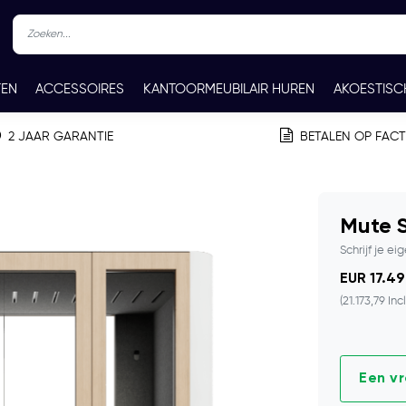
TEN
ACCESSOIRES
KANTOORMEUBILAIR HUREN
AKOESTISC
REN
CONTACT
2 JAAR GARANTIE
BETALEN OP FAC
Mute 
Schrijf je ei
EUR 17.49
(21.173,79 Inc
Een v