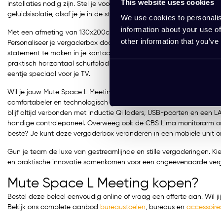
This website uses cookies
installaties nodig zijn. Stel je voor: je stapt binnen in een ruimte w
geluidsisolatie, alsof je je in de stilte van een bibliotheek bevindt.
We use cookies to personalis
information about your use of
Met een afmeting van 130x200cm, is deze moderne akoestische belc
other information that you’ve
Personaliseer je vergaderbox door een keuze te maken uit een scala
statement te maken in je kantoorinterieur. En het mooie is, je hebt 
praktisch horizontaal schuifblad, handige haken en voldoende 230V 
eentje speciaal voor je TV.
Wil je jouw Mute Space L Meeting naar een hoger niveau tillen? Er 
comfortabeler en technologisch geavanceerder te maken. Voeg gest
blijf altijd verbonden met inductie Qi laders, USB-poorten en een 
handige controlepaneel. Overweeg ook de CBS Lima monitorarm om 
beste? Je kunt deze vergaderbox veranderen in een mobiele unit om f
Gun je team de luxe van gestreamlijnde en stille vergaderingen. Kie
en praktische innovatie samenkomen voor een ongeëvenaarde verg
Mute Space L Meeting kopen?
Bestel deze belcel eenvoudig online of vraag een offerte aan. Wil j
Bekijk ons complete aanbod
bureaustoelen
,
bureaus
en
accessoire