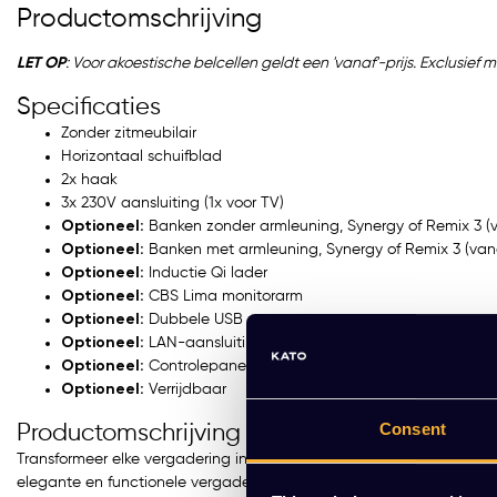
Productomschrijving
LET OP
: Voor akoestische belcellen geldt een 'vanaf'-prijs. Exclusie
Specificaties
te Space M Single
Mute Space M Double
Zonder zitmeubilair
Horizontaal schuifblad
R 13.199,00 Excl. btw
EUR 13.199,00 Excl. btw
2x haak
3x 230V aansluiting (1x voor TV)
970,79 Incl. btw)
(15.970,79 Incl. btw)
Optioneel:
Banken zonder armleuning, Synergy of Remix 3 (v
Optioneel:
Banken met armleuning, Synergy of Remix 3 (vana
Optioneel:
Inductie Qi lader
Optioneel:
CBS Lima monitorarm
Optioneel:
Dubbele USB
Optioneel:
LAN-aansluiting
Optioneel:
Controlepaneel
Optioneel:
Verrijdbaar
Consent
Productomschrijving
Transformeer elke vergadering in een serene ervaring met de Mute 
elegante en functionele vergaderruimte, biedt deze meeting box ee