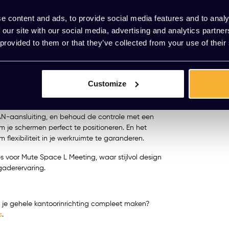
aar elk gesprek helder is te volgen dankzij perfecte
Meerdere va
e content and ads, to provide social media features and to analy
 our site with our social media, advertising and analytics partn
el ideaal voor maximaal vier personen.
 provided to them or that they’ve collected from your use of their
 aan houtsoorten en kleuren om een stijlvol
geen enkel zitmeubilair nodig om te starten: een
aansluitingen staan tot je beschikking – zelfs
Customize
zijn legio aan opties om je vergaderbox nog
offeerde banken toe voor een luxere zitervaring,
LAN-aansluiting, en behoud de controle met een
je schermen perfect te positioneren. En het
lexibiliteit in je werkruimte te garanderen.
s voor Mute Space L Meeting, waar stijlvol design
aderervaring.
ij je gehele kantoorinrichting compleet maken?
s
.