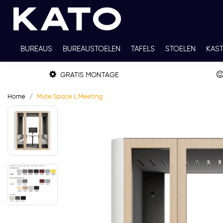
BUREAUS
BUREAUSTOELEN
TAFELS
STOELEN
KAS
TWEEDEHANDS
THUISWERKPLEKKEN
WERKBLADKLEU
GRATIS MONTAGE
Home
Mute Space L Meeting