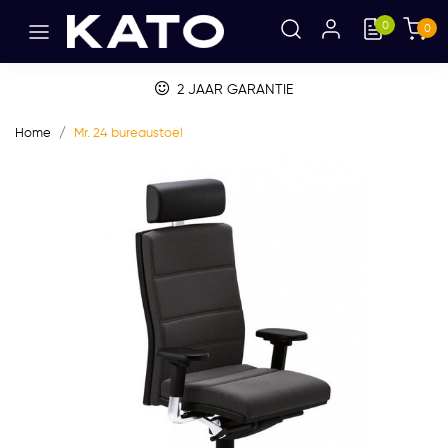
0
0
2 JAAR GARANTIE
Home
Mr. 24 bureaustoel
Vorige
Volge