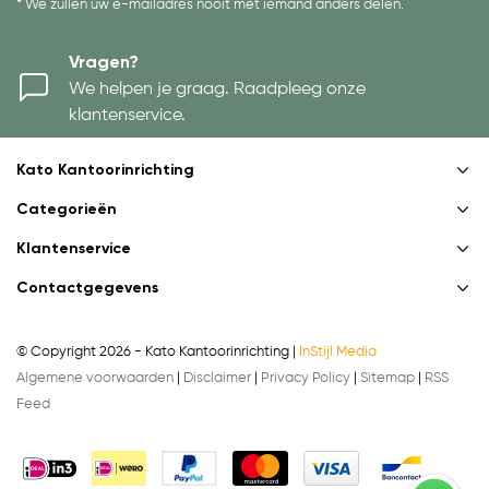
* We zullen uw e-mailadres nooit met iemand anders delen.
Vragen?
We helpen je graag. Raadpleeg onze
klantenservice.
Kato Kantoorinrichting
Categorieën
Klantenservice
Contactgegevens
© Copyright 2026 - Kato Kantoorinrichting |
InStijl Media
Algemene voorwaarden
|
Disclaimer
|
Privacy Policy
|
Sitemap
|
RSS
Feed