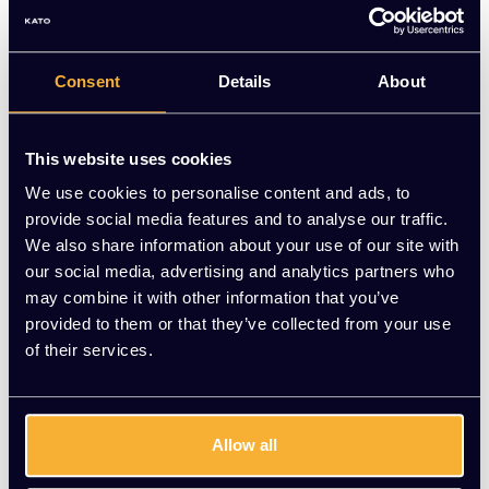
kantoorwerk of lange dagen aan de studie. Tijdens deze
lange dagen is het belangrijk dat je een juiste houding aan
neemt om te voorkomen dat je op latere leeftijd rug- en
nekklachten ontwikkelt.
Consent
Details
About
Niet op voorraad
This website uses cookies
-
+
Aantal
We use cookies to personalise content and ads, to
provide social media features and to analyse our traffic.
NIET OP VOORRAAD
We also share information about your use of our site with
our social media, advertising and analytics partners who
Vraag jouw persoonlijke aanbieding aan
may combine it with other information that you’ve
provided to them or that they’ve collected from your use
of their services.
Gratis montage
Vrijblijvende offerte
Meer dan 20 jaar ervaring
Allow all
Productomschrijving