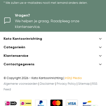
* We zullen uw e-mailadres nooit met iemand anders delen.
Vragen?
We helpen je graag. Raadpleeg onze
klantenservice.
Kato Kantoorinrichting
Categorieën
Klantenservice
Contactgegevens
© Copyright 2026 - Kato Kantoorinrichting |
InStijl Media
Algemene voorwaarden
|
Disclaimer
|
Privacy Policy
|
Sitemap
|
RSS
Feed