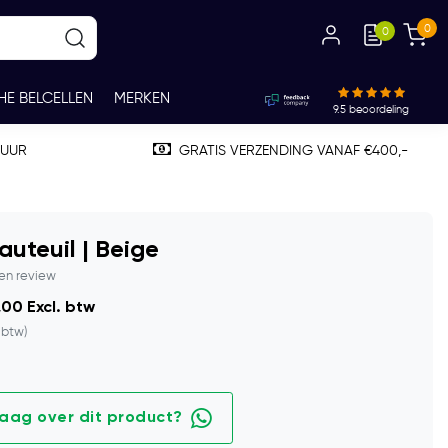
0
0
HE BELCELLEN
MERKEN
9.5
beoordeling
TUUR
GRATIS VERZENDING VANAF €400,-
auteuil | Beige
gen review
,00 Excl. btw
. btw)
raag over dit product?