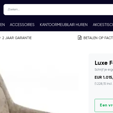
TEN
ACCESSOIRES
KANTOORMEUBILAIR HUREN
AKOESTISC
REN
CONTACT
2 JAAR GARANTIE
BETALEN OP FAC
Luxe F
Schrijf je ei
EUR 1.015
(1.228,15 Incl
Een v