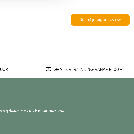
Schrijf je eigen review
TUUR
GRATIS VERZENDING VANAF €400,-
aadpleeg onze klantenservice.