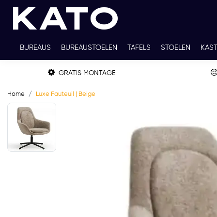
BUREAUS
BUREAUSTOELEN
TAFELS
STOELEN
KAS
TWEEDEHANDS
THUISWERKPLEKKEN
WERKBLADKLEU
GRATIS MONTAGE
Home
Luxe Fauteuil | Beige