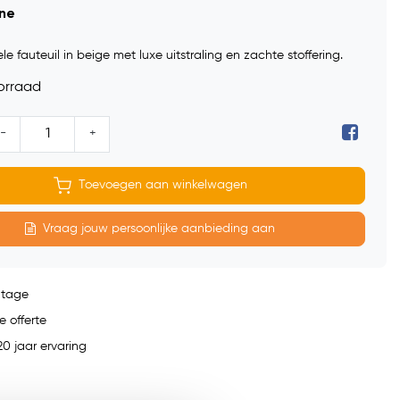
ine
e fauteuil in beige met luxe uitstraling en zachte stoffering.
orraad
-
+
Toevoegen aan winkelwagen
Vraag jouw persoonlijke aanbieding aan
ntage
e offerte
0 jaar ervaring