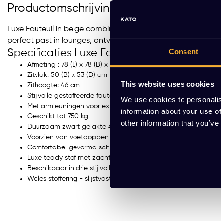
Productomschrijving
Luxe Fauteuil in beige combineert elegantie met optimaal zit
perfect past in lounges, ontvangstruimtes en moderne interi
Consent
Specificaties Luxe Fauteuil | Beige
Afmeting : 78 (L) x 78 (B) x 95 (H) cm
Zitvlak: 50 (B) x 53 (D) cm
This website uses cookies
Zithoogte: 46 cm
Stijlvolle gestoffeerde fauteuil
We use cookies to personalis
Met armleuningen voor extra ontstpanning
information about your use of
Geschikt tot 750 kg
other information that you’ve
Duurzaam zwart gelakte 4-poots stervoet
Voorzien van voetdoppen
Comfortabel gevormd schuim van hoge kwaliteit
Luxe teddy stof met zachte, warme textuur
Beschikbaar in drie stijlvolle kleuren: zwart, beige of grijs
Wales stoffering - slijstvastheid 100.000 Martindale