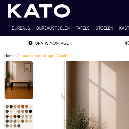
BUREAUS
BUREAUSTOELEN
TAFELS
STOELEN
KAS
TWEEDEHANDS
THUISWERKPLEKKEN
WERKBLADKLEU
GRATIS MONTAGE
Home
Luxe bureau slinger 140x80cm