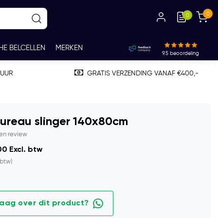
0
0
HE BELCELLEN
MERKEN
9.5
beoordeling
TUUR
GRATIS VERZENDING VANAF €400,-
ureau slinger 140x80cm
gen review
0 Excl. btw
 btw)
raag over dit product?