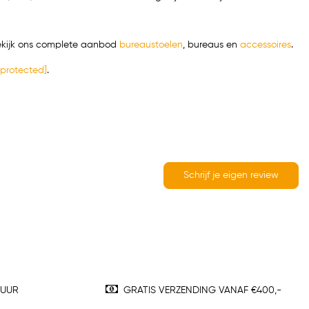
 Bekijk ons complete aanbod
bureaustoelen
,
bureaus
en
accessoires
.
 protected]
.
Schrijf je eigen review
TUUR
GRATIS VERZENDING VANAF €400,-