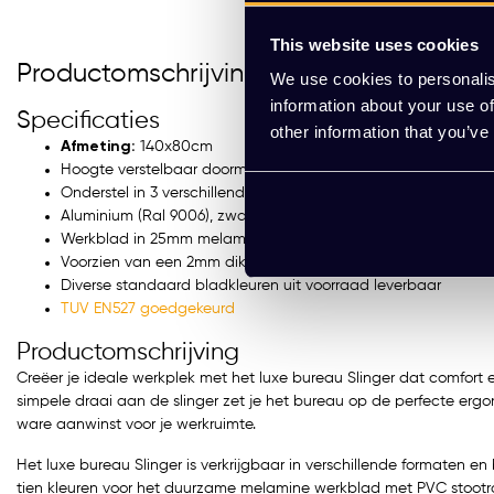
This website uses cookies
Productomschrijving
We use cookies to personalis
information about your use of
Specificaties
other information that you’ve
Afmeting:
140x80cm
Hoogte verstelbaar doormiddel van een slinger van 62 tot 8
Onderstel in 3 verschillende kleuren
Aluminium (Ral 9006), zwart (Ral 9005) en wit (Ral 9010)
Werkblad in 25mm melamine
Voorzien van een 2mm dik PVC stootrand
Diverse standaard bladkleuren uit voorraad leverbaar
TUV EN527 goedgekeurd
Productomschrijving
Creëer je ideale werkplek met het luxe bureau Slinger dat comfort e
simpele draai aan de slinger zet je het bureau op de perfecte ergo
ware aanwinst voor je werkruimte.
Het luxe bureau Slinger is verkrijgbaar in verschillende formaten en
tien kleuren voor het duurzame melamine werkblad met PVC stootrand 