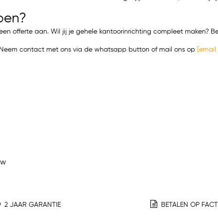
pen?
een offerte aan. Wil jij je gehele kantoorinrichting compleet maken?
t? Neem contact met ons via de whatsapp button of mail ons op
[email
ew
2 JAAR GARANTIE
BETALEN OP FAC