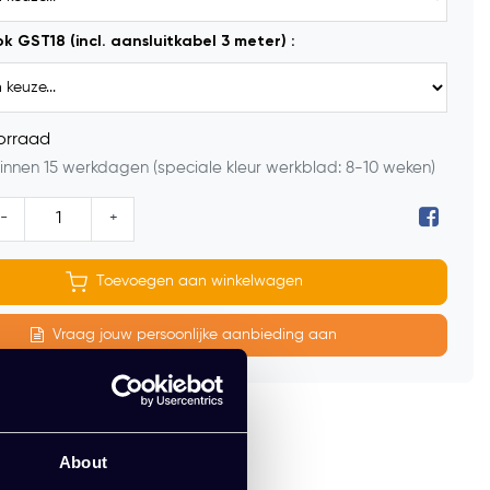
k GST18 (incl. aansluitkabel 3 meter) :
orraad
innen 15 werkdagen (speciale kleur werkblad: 8-10 weken)
-
+
Toevoegen aan winkelwagen
Vraag jouw persoonlijke aanbieding aan
ntage
e offerte
About
0 jaar ervaring