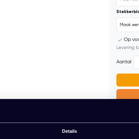
Stekkerblo
Op vo
Levering b
Aantal
Gratis mo
Vrijblijvend
Details
Meer dan 2