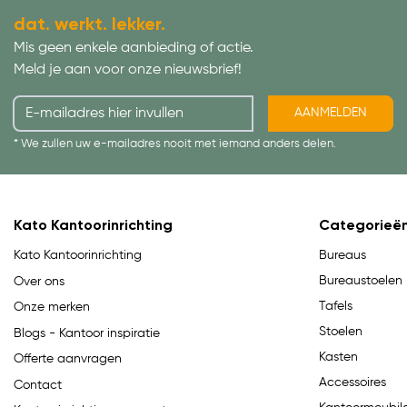
dat. werkt. lekker.
Mis geen enkele aanbieding of actie.
Meld je aan voor onze nieuwsbrief!
AANMELDEN
* We zullen uw e-mailadres nooit met iemand anders delen.
Kato Kantoorinrichting
Categorieë
Bureaus
Kato Kantoorinrichting
Bureaustoelen
Over ons
Tafels
Onze merken
Stoelen
Blogs - Kantoor inspiratie
Kasten
Offerte aanvragen
Accessoires
Contact