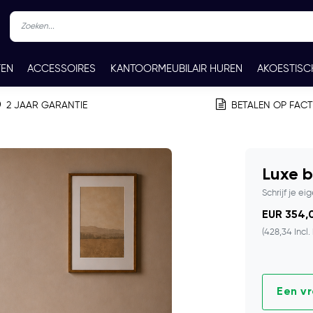
TEN
ACCESSOIRES
KANTOORMEUBILAIR HUREN
AKOESTISC
REN
CONTACT
2 JAAR GARANTIE
BETALEN OP FAC
Luxe b
Schrijf je ei
EUR 354,0
(428,34 Incl.
Een v