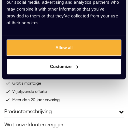
our social media, advertising and analytics partners who
Op voorraad
may combine it with other information that you’ve
Levering binnen 15 werkdagen (speciale kleur werkblad:
provided to them or that they’ve collected from your use
8-10 weken)
of their services.
-
+
Aantal
Allow all
Toevoegen aan winkelwagen
Vraag jouw persoonlijke aanbieding aan
Customize
Gratis montage
Vrijblijvende offerte
Meer dan 20 jaar ervaring
Productomschrijving
Wat onze klanten zeggen