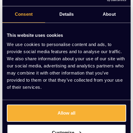
comfortabel design.
Consent
Details
About
Op voorraad
-
+
Aantal
This website uses cookies
We use cookies to personalise content and ads, to
Toevoegen aan winkelwagen
provide social media features and to analyse our traffic.
We also share information about your use of our site with
Vraag jouw persoonlijke aanbieding aan
our social media, advertising and analytics partners who
may combine it with other information that you’ve
provided to them or that they’ve collected from your use
Gratis montage
of their services.
Vrijblijvende offerte
Meer dan 20 jaar ervaring
Productomschrijving
Allow all
Wat onze klanten zeggen
Customize