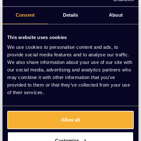
comfortabel design.
Consent
Details
About
Op voorraad
-
+
Aantal
This website uses cookies
We use cookies to personalise content and ads, to
Toevoegen aan winkelwagen
provide social media features and to analyse our traffic.
We also share information about your use of our site with
Vraag jouw persoonlijke aanbieding aan
our social media, advertising and analytics partners who
may combine it with other information that you’ve
provided to them or that they’ve collected from your use
Gratis montage
of their services.
Vrijblijvende offerte
Meer dan 20 jaar ervaring
Productomschrijving
Allow all
Wat onze klanten zeggen
Customize