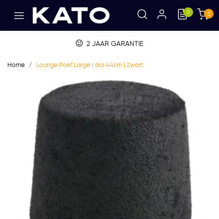
0
0
2 JAAR GARANTIE
Home
Lounge Poef Large | dia 44cm | Zwart