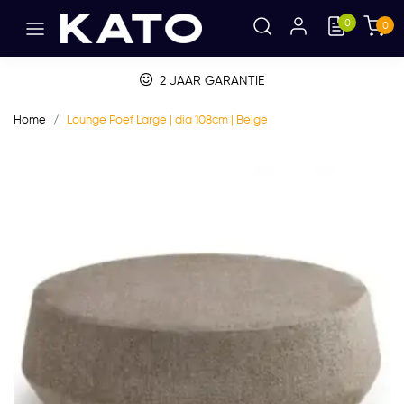
0
0
BETALEN OP FACTUUR
Home
Lounge Poef Large | dia 108cm | Beige