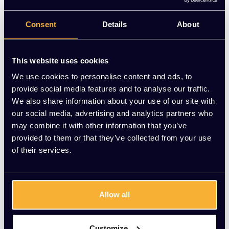
warme uitstraling.
Consent
Details
About
Op voorraad
-
+
Aantal
This website uses cookies
We use cookies to personalise content and ads, to
Toevoegen aan winkelwagen
provide social media features and to analyse our traffic.
We also share information about your use of our site with
Vraag jouw persoonlijke aanbieding aan
our social media, advertising and analytics partners who
may combine it with other information that you’ve
provided to them or that they’ve collected from your use
Gratis montage
of their services.
Vrijblijvende offerte
Meer dan 20 jaar ervaring
Productomschrijving
Allow all
Wat onze klanten zeggen
Customize