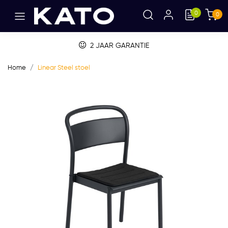
0
0
BETALEN OP FACTUUR
Home
Linear Steel stoel
Vorige
Volge