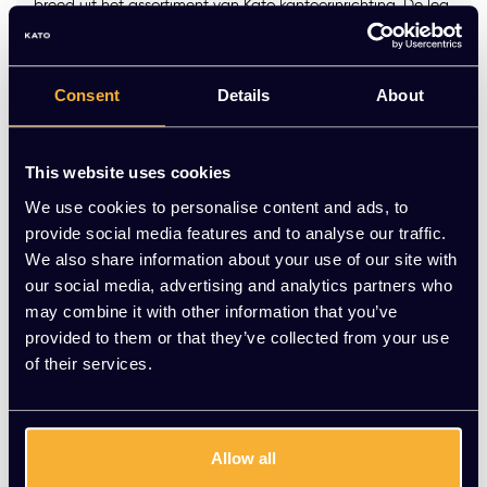
breed uit het assortiment van Kato kantoorinrichting. De leg
borden zijn in 4 verschillende kleuren leverbaar. Met deze
leg borden kun je extra opber
Op voorraad
Consent
Details
About
-
+
Aantal
This website uses cookies
We use cookies to personalise content and ads, to
Toevoegen aan winkelwagen
provide social media features and to analyse our traffic.
We also share information about your use of our site with
Vraag jouw persoonlijke aanbieding aan
our social media, advertising and analytics partners who
may combine it with other information that you’ve
Gratis montage
provided to them or that they’ve collected from your use
of their services.
Vrijblijvende offerte
Meer dan 20 jaar ervaring
Productomschrijving
Allow all