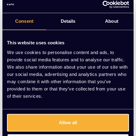
Comfortabele donkergroene Hailey fauteuils in zachte
chenille stof. Zo goed als nieuw. Nu voor €75,00 per stuk |
KATO Kantoorinrichting
Consent
Details
About
Op voorraad
This website uses cookies
-
+
Aantal
We use cookies to personalise content and ads, to
provide social media features and to analyse our traffic.
Toevoegen aan winkelwagen
We also share information about your use of our site with
our social media, advertising and analytics partners who
Vraag jouw persoonlijke aanbieding aan
may combine it with other information that you’ve
provided to them or that they’ve collected from your use
of their services.
Gratis montage
Vrijblijvende offerte
Meer dan 20 jaar ervaring
Allow all
Productomschrijving