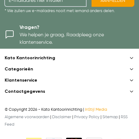
AANMELDEN
* We zullen uw e-mailadres nooit met iemand anders delen.
Vragen?
We helpen je graag. Raadpleeg onze
klantenservice.
Kato Kantoorinrichting
Categorieën
Klantenservice
Contactgegevens
© Copyright 2026 - Kato Kantoorinrichting |
InStijl Media
Algemene voorwaarden
|
Disclaimer
|
Privacy Policy
|
Sitemap
|
RSS
Feed