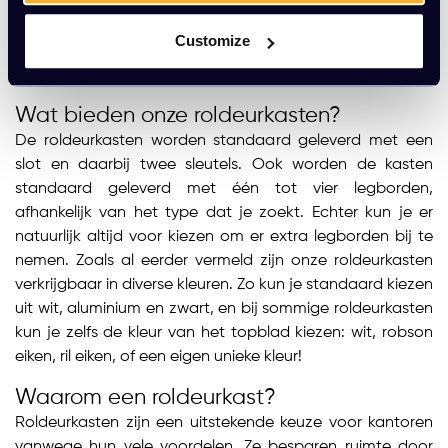
thuiswerkplekken. Bij Kato Kantoorinrichting beschikken
we over roldeurkasten in allerlei soorten, maten, kleuren
Customize
en prijsklassen. Zo weten we zeker dat er vast wel wat
voor jouw (kantoor)ruimte bij zal zitten.
Wat bieden onze roldeurkasten?
De roldeurkasten worden standaard geleverd met een
slot en daarbij twee sleutels. Ook worden de kasten
standaard geleverd met één tot vier legborden,
afhankelijk van het type dat je zoekt. Echter kun je er
natuurlijk altijd voor kiezen om er extra legborden bij te
nemen. Zoals al eerder vermeld zijn onze roldeurkasten
verkrijgbaar in diverse kleuren. Zo kun je standaard kiezen
uit wit, aluminium en zwart, en bij sommige roldeurkasten
kun je zelfs de kleur van het topblad kiezen: wit, robson
eiken, ril eiken, of een eigen unieke kleur!
Waarom een roldeurkast?
Roldeurkasten zijn een uitstekende keuze voor kantoren
vanwege hun vele voordelen. Ze besparen ruimte door