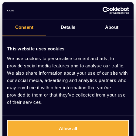
Roldeurkasten bij Kato Kantoorinrichting
Ben jij op zoek naar een opbergkast die weinig ruimte
Consent
Details
About
inneemt? Met roldeurkasten kun je je kantoor optimaal
inrichten, zodat je zoveel mogelijk ruimte kunt besparen
als je te maken hebt met compacte kantoren. Daarnaast
This website uses cookies
is het natuurlijk ook gewoon fijn dat ook grote kantoren
We use cookies to personalise content and ads, to
optimaal zijn ingericht. Met roldeurkasten bespaar je
provide social media features and to analyse our traffic.
ruimte, omdat je geen rekening hoeft te houden met
We also share information about your use of our site with
openslaande deuren. Wil je dus graag een roldeurkast
our social media, advertising and analytics partners who
kopen? Bij Kato helpen we je graag!
may combine it with other information that you’ve
Roldeurkasten zijn ideale kantoorkasten
provided to them or that they’ve collected from your use
Zoals al vermeld zijn roldeurkasten erg handig omdat ze
of their services.
weinig ruimte innemen. Zo kun je dus extra veel opbergen
in je kantoor zonder dat je er lang naar hoeft te zoeken.
Sterker nog, de roldeurkast is de meest gebruikte
Allow all
archiefkast voor kantoren, werkplekken en