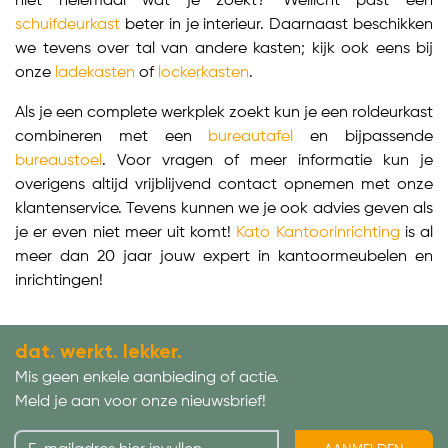
niet helemaal wat je zoekt? Wellicht past een
schuifdeurkast
beter in je interieur. Daarnaast beschikken
we tevens over tal van andere kasten; kijk ook eens bij
onze
ladekasten
of
lockerkasten
.
Als je een complete werkplek zoekt kun je een roldeurkast
combineren met een
bureautafel
en bijpassende
bureaustoel
. Voor vragen of meer informatie kun je
overigens altijd vrijblijvend contact opnemen met onze
klantenservice. Tevens kunnen we je ook advies geven als
je er even niet meer uit komt!
Kato Kantoorinrichting
is al
meer dan 20 jaar jouw expert in kantoormeubelen en
inrichtingen!
dat. werkt. lekker.
Mis geen enkele aanbieding of actie.
Meld je aan voor onze nieuwsbrief!