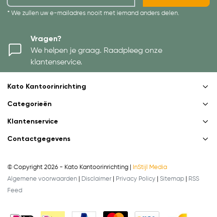
* We zullen uw e-mailadres nooit met iemand anders delen.
Vragen?
We helpen je graag. Raadpleeg onze
klantenservice.
Kato Kantoorinrichting
Categorieën
Klantenservice
Contactgegevens
© Copyright 2026 - Kato Kantoorinrichting |
InStijl Media
Algemene voorwaarden
|
Disclaimer
|
Privacy Policy
|
Sitemap
|
RSS
Feed