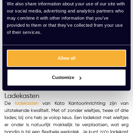
We also share information about your use of our site with
our social media, advertising and analytics partners who
may combine it with other information that you’ve
provided to them or that they’ve collected from your use
Kasten bij Kato Kantoorinrichting
of their services.
Ben jij nog op zoek naar de juiste opbergkast waarmee
je zeker weet dat je genoeg ruimte hebt? Of wil je
gewoon niet alles in het zicht hebben liggen? Dan zit je
goed bij Kato Kantoorinrichting. Wij beschikken over een
Allow all
ruim assortiment aan diverse soorten kasten, van
lockerkasten en ladekasten tot roldeurkasten en
schuifdeurkasten. Dus, wil je een goede kast kopen? Kato
Customize
helpt je graag.
Ladekasten
De
ladekasten
van Kato Kantoorinrichting zijn van
uitstekende kwaliteit. Met of zonder wieltjes, twee of drie
lades; bij ons heb je volop keus. Een ladekast met wieltjes
er onder is natuurlijk makkelijk te verplaatsen, wat erg
handig is bij een flexibele werkplek. Je kunt zo’n ladekast