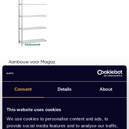
Aanbouw voor Magaz
ijnstelling 220x100x40
EUR 145,00 Excl. btw
(175,45 Incl. btw)
Consent
Details
About
This website uses cookies
We use cookies to personalise content and ads, to
...
provide social media features and to analyse our traffic.
1
4
5
6
7
8