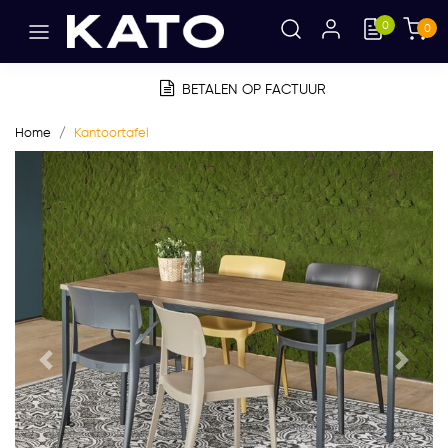
0
0
BETALEN OP FACTUUR
Home
Kantoortafel
Vorige
Volge