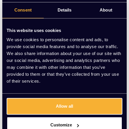
Scandinavisch design in uitstekende staat. Nu voor €150,00
| KATO Kantoorinrichting
Consent
Details
About
Op voorraad
This website uses cookies
-
+
Aantal
We use cookies to personalise content and ads, to
provide social media features and to analyse our traffic.
Vraag jouw persoonlijke aanbieding aan
We also share information about your use of our site with
our social media, advertising and analytics partners who
may combine it with other information that you’ve
Gratis montage
provided to them or that they’ve collected from your use
Vrijblijvende offerte
of their services.
Meer dan 20 jaar ervaring
Productomschrijving
Allow all
Wat onze klanten zeggen
Customize