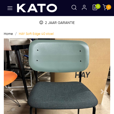
0
0
ARANTIE
BETALEN OP FA
Home
HAY Soft Edge 40 stoel
Vorige
Volge